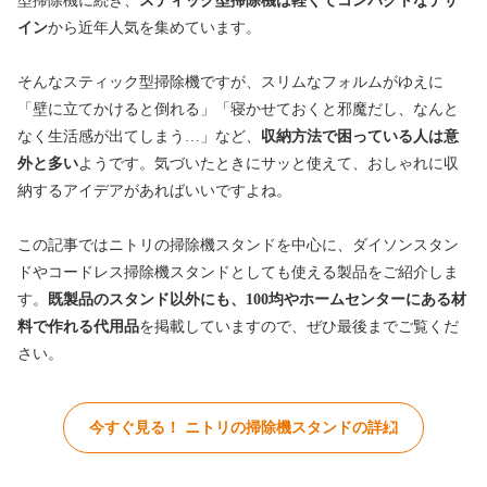
型掃除機に続き、
スティック型掃除機は軽くてコンパクトなデザ
イン
から近年人気を集めています。
そんなスティック型掃除機ですが、スリムなフォルムがゆえに
「壁に立てかけると倒れる」「寝かせておくと邪魔だし、なんと
なく生活感が出てしまう…」など、
収納方法で困っている人は意
外と多い
ようです。気づいたときにサッと使えて、おしゃれに収
納するアイデアがあればいいですよね。
この記事ではニトリの掃除機スタンドを中心に、ダイソンスタン
ドやコードレス掃除機スタンドとしても使える製品をご紹介しま
す。
既製品のスタンド以外にも、100均や
ホームセンターにある材
料で作れる代用品
を掲載していますので、ぜひ最後までご覧くだ
さい。
今すぐ見る！ ニトリの掃除機スタンドの詳細