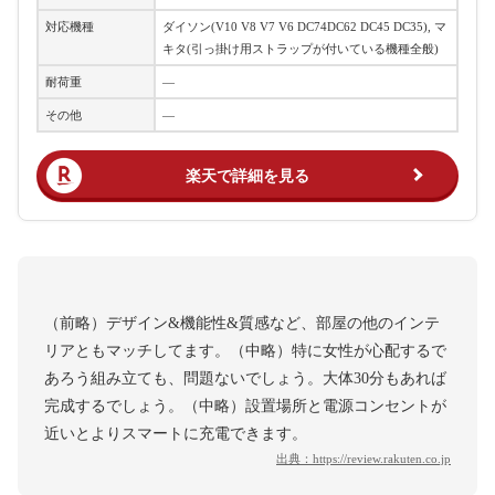
対応機種
ダイソン(V10 V8 V7 V6 DC74DC62 DC45 DC35), マ
キタ(引っ掛け用ストラップが付いている機種全般)
耐荷重
―
その他
―
楽天で詳細を見る
（前略）デザイン&機能性&質感など、部屋の他のインテ
リアともマッチしてます。（中略）特に女性が心配するで
あろう組み立ても、問題ないでしょう。大体30分もあれば
完成するでしょう。（中略）設置場所と電源コンセントが
近いとよりスマートに充電できます。
出典：
https://review.rakuten.co.jp