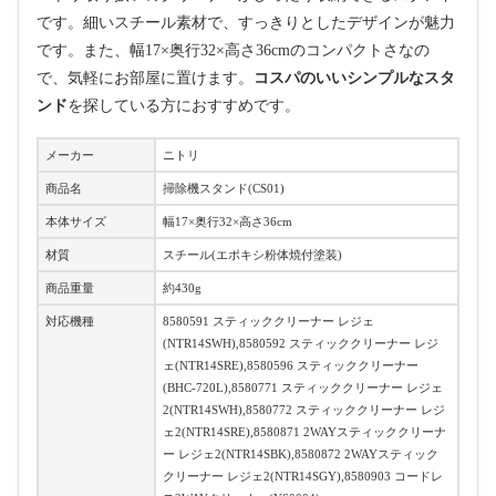
です。細いスチール素材で、すっきりとしたデザインが魅力
です。また、幅17×奥行32×高さ36cmのコンパクトさなの
で、気軽にお部屋に置けます。
コスパのいいシンプルなスタ
ンド
を探している方におすすめです。
メーカー
ニトリ
商品名
掃除機スタンド(CS01)
本体サイズ
幅17×奥行32×高さ36cm
材質
スチール(エポキシ粉体焼付塗装)
商品重量
約430g
対応機種
8580591 スティッククリーナー レジェ
(NTR14SWH),8580592 スティッククリーナー レジ
ェ(NTR14SRE),8580596 スティッククリーナー
(BHC-720L),8580771 スティッククリーナー レジェ
2(NTR14SWH),8580772 スティッククリーナー レジ
ェ2(NTR14SRE),8580871 2WAYスティッククリーナ
ー レジェ2(NTR14SBK),8580872 2WAYスティック
クリーナー レジェ2(NTR14SGY),8580903 コードレ