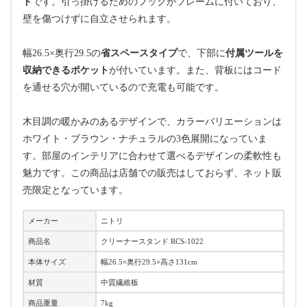
ド
です。引っ掛けるためのフックがフレームに付いており、
壁を傷つけずに自立させられます。
幅26.5×奥行29.5の
省スペースタイプ
で、下部に
付属ツールを
収納できるポケット
が付いています。また、背板にはコード
を通せる穴が開いているので充電も可能です。
木目調の暖かみのあるデザインで、カラーバリエーションは
ホワイト・ブラウン・ナチュラルの3色展開になっていま
す。部屋のインテリアに合わせて選べるデザインの柔軟性も
魅力です。この商品は店舗での販売はしておらず、ネット販
売限定となっています。
メーカー
ニトリ
商品名
クリーナースタンド RCS-1022
本体サイズ
幅26.5×奥行29.5×高さ131cm
材質
中質繊維板
商品重量
7kg