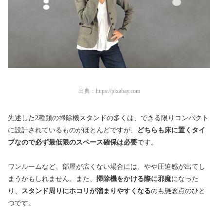
出典：
https://pixabay.com
先述した2種類の掃除機スタンドの多くは、できる限りコンパクト
に設計されているものがほとんどですが、
どちらも床に置くタイ
プなので必ず最低限のスペース確保は必要
です。
ワンルームなど、部屋が広くない場合には、やや圧迫感が出てし
まうかもしれません。また、
掃除機をかける際に邪魔
になった
り、
スタンド周りにホコリが溜まりやすくなる
のも懸念点のひと
つです。