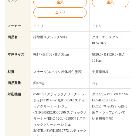
リンク
楽天
楽天
ニトリ
メーカー
ニトリ
ニトリ
商品名
掃除機スタンド(CS01)
クリーナースタンド
RCS-1022
本体サイズ
幅17×奥行32×高さ36cm
幅26.5×奥行29.5×高さ
131cm
材質
スチール(エポキシ粉体焼付塗装)
中質繊維板
商品重量
約430g
7kg
対応機種
8580591 スティッククリーナー レ
ダイソン(V10 V8 V7 V6
ジェ(NTR14SWH),8580592 スティ
DC74DC62 DC45
ッククリーナー レジェ
DC35), マキタ(引っ掛け
(NTR14SRE),8580596 スティックク
用ストラップが付いて
リーナー(BHC-720L),8580771 ステ
いる機種全般)
ィッククリーナー レジェ
2(NTR14SWH),8580772 スティック