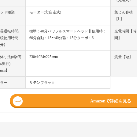
（充電式）
ッド種類
モーター式(自走式)
集じん容積
【L】
長運転時間/
標準：40分パワフルスマートヘッド非使用時：
充電時間【時
続使用時間
60分自動：15〜40分強：15分ターボ：6
間】
分】
体寸法(幅x高
230x1024x225 mm
質量【kg】
x奥行)
mm】
ラー
サテンブラック
Amazonで詳細を見る