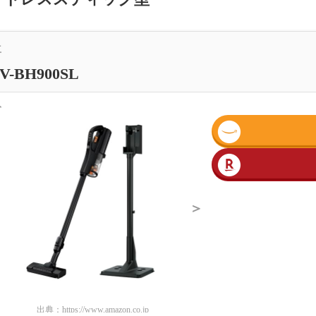
立
V-BH900SL
＜
＞
出典：
https://www.amazon.co.jp
出典：
https://www.amazon.co