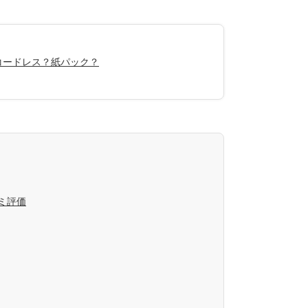
コードレス？紙パック？
ミ評価