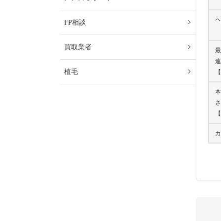
ヘ
FP相談
買取業者
最
連
植毛
【
本
さ
【
カ