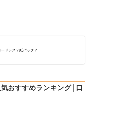
。
コードレス？紙パック？
人気おすすめランキング│口