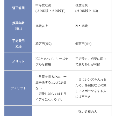
中等度近視
強度近視
矯正範囲
(-3.00D以上-6.00以下)
(-6.00D以上 ※3)
推奨年齢
18歳以上
21〜45歳
（※1）
手術費用
35万円(※2)
66万円(※4)
相場
ICLと比べて、リーズナ
手術後も、必要に応じ
メリット
ブルな費用
て取り外しが可能
・角膜を削るため、一
・目にレンズを入れる
度手術すると元に戻せ
ため、格闘技などの激
デメリット
ない
しいスポーツをする人
・術後しばらくはドラ
には不向き
イアイになりやすい
・強い近視の人