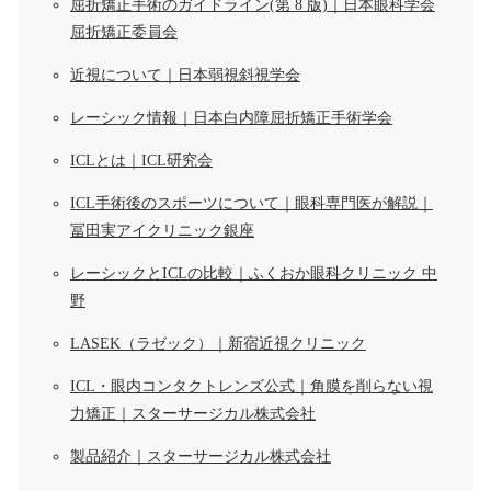
屈折矯正手術のガイドライン(第 8 版)｜日本眼科学会
屈折矯正委員会
近視について｜日本弱視斜視学会
レーシック情報｜日本白内障屈折矯正手術学会
ICLとは｜ICL研究会
ICL手術後のスポーツについて｜眼科専門医が解説｜
冨田実アイクリニック銀座
レーシックとICLの比較｜ふくおか眼科クリニック 中
野
LASEK（ラゼック）｜新宿近視クリニック
ICL・眼内コンタクトレンズ公式｜角膜を削らない視
力矯正｜スターサージカル株式会社
製品紹介｜スターサージカル株式会社