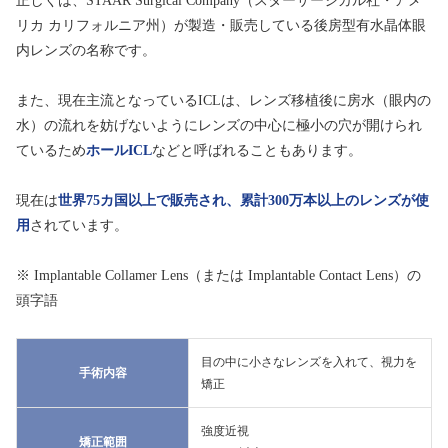
正しくは、STAAR Surgical Company（スターサージカル社・アメ
リカ カリフォルニア州）が製造・販売している後房型有水晶体眼
内レンズの名称です。
また、現在主流となっているICLは、レンズ移植後に房水（眼内の
水）の流れを妨げないようにレンズの中心に極小の穴が開けられ
ているため
ホールICL
などと呼ばれることもあります。
現在は
世界75カ国以上で販売され、累計300万本以上のレンズが使
用
されています。
※ Implantable Collamer Lens（または Implantable Contact Lens）の
頭字語
目の中に小さなレンズを入れて、視力を
手術内容
矯正
強度近視
矯正範囲