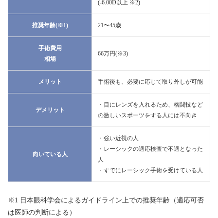
(-6.00D以上 ※2)
推奨年齢(※1)
21〜45歳
手術費用
66万円(※3)
相場
メリット
手術後も、必要に応じて取り外しが可能
・目にレンズを入れるため、格闘技など
デメリット
の激しいスポーツをする人には不向き
・強い近視の人
・レーシックの適応検査で不適となった
向いている人
人
・すでにレーシック手術を受けている人
※1 日本眼科学会によるガイドライン上での推奨年齢（適応可否
は医師の判断による）