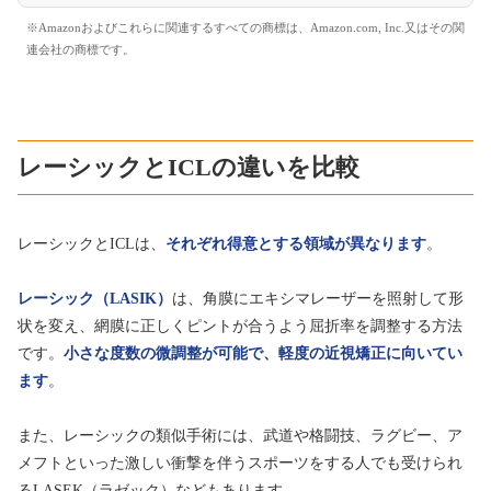
※Amazonおよびこれらに関連するすべての商標は、Amazon.com, Inc.又はその関
連会社の商標です。
レーシックとICLの違いを比較
レーシックとICLは、
それぞれ得意とする領域が異なります
。
レーシック（LASIK）
は、角膜にエキシマレーザーを照射して形
状を変え、網膜に正しくピントが合うよう屈折率を調整する方法
です。
小さな度数の微調整が可能で、軽度の近視矯正に向いてい
ます
。
また、レーシックの類似手術には、武道や格闘技、ラグビー、ア
メフトといった激しい衝撃を伴うスポーツをする人でも受けられ
るLASEK（ラゼック）などもあります。