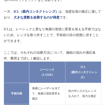
一方、
ICL（眼内コンタクトレンズ）
は、強度近視の矯正に適して
おり、
大きな度数を改善するのが得意
です。
ICLは、レーシックと異なり角膜の形状に変更を加える手術ではな
いため、レンズを取り外すことで、手術前の目の状態に戻すこと
ができます。
ここでは、それぞれの治療方法について、施術の流れや適応条
件、費用まで詳しく解説します。
ICL
レーシック
（眼内コンタクトレン
（LASIK）
ズ）
角膜にレーザーを当て
目の中に小さなレンズ
手術内容
て、角膜の屈折異常を
を入れて、視力を矯正
矯正