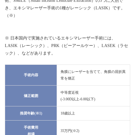
術、SMILE（Small Incision Lenticule Extraction）の3つに大別で
き、エキシマレーザー手術の1種がレーシック（LASIK）です。
（※）
※ 日本国内で実施されているエキシマレーザー手術には、
LASIK（レーシック）、PRK（ピーアールケー）、LASEK（ラセ
ック）、などがあります。
角膜にレーザーを当てて、角膜の屈折異
手術内容
常を矯正
中等度近視
矯正範囲
(-3.00D以上-6.00以下)
推奨年齢(※1)
18歳以上
手術費用
35万円(※2)
相場