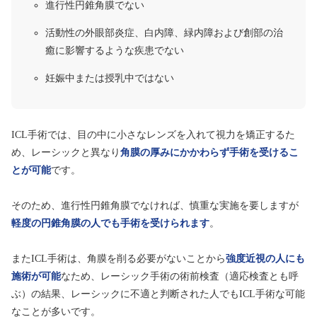
進行性円錐角膜でない
活動性の外眼部炎症、白内障、緑内障および創部の治
癒に影響するような疾患でない
妊娠中または授乳中ではない
ICL手術では、目の中に小さなレンズを入れて視力を矯正するた
め、レーシックと異なり
角膜の厚みにかかわらず手術を受けるこ
とが可能
です。
そのため、進行性円錐角膜でなければ、慎重な実施を要しますが
軽度の円錐角膜の人でも手術を受けられます
。
またICL手術は、角膜を削る必要がないことから
強度近視の人にも
施術が可能
なため、レーシック手術の術前検査（適応検査とも呼
ぶ）の結果、レーシックに不適と判断された人でもICL手術な可能
なことが多いです。