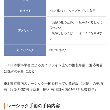
メリット
ICLと比べて、リーズナブルな費用
・角膜を削るため、一度手術すると元に
戻せない
デメリット
・術後しばらくはドライアイになりやす
い
向いている人
軽い近視の人
※1 日本眼科学会によるガイドライン上での推奨年齢（適応可否
は医師の判断による）
※2 東京都内のレーシック手術を行っている施設（14院）の平均
費用：343,057円（両眼・税込 当社調べ 2025年8月調査時点）
レーシック手術の手術内容