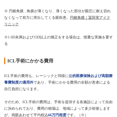
※ 円錐角膜...角膜が薄くなり、薄くなった部分が眼圧に耐え切れ
なくなって前方に突出してくる眼疾患。
円錐角膜｜冨田実アイク
リニック
※1 6D未満および15D以上の矯正をする場合は、慎重な実施を要す
る
ICL手術にかかる費用
ICL手術の費用も、レーシックと同様に
公的医療保険および高額療
養費制度の適用外
であり、手術にかかる費用の全額が患者による
自己負担になります。
そのため、ICL手術の費用は、手術を提供する各施設によって自由
に決められており、費用の相場は、地域によって多少前後します
が、両眼あわせて平均税込
66万円程度
です。（※）