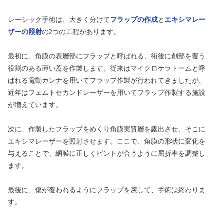
レーシック手術は、大きく分けて
フラップの作成
と
エキシマレー
ザーの照射
の2つの工程があります。
最初に、角膜の表層部にフラップと呼ばれる、術後に創部を覆う
役割のある薄い蓋を作製します。従来はマイクロケラトームと呼
ばれる電動カンナを用いてフラップ作製が行われてきましたが、
近年はフェムトセカンドレーザーを用いてフラップ作製する施設
が増えています。
次に、作製したフラップをめくり角膜実質層を露出させ、そこに
エキシマレーザーを照射させます。ここで、角膜の形状に変化を
与えることで、網膜に正しくピントが合うように屈折率を調整し
ます。
最後に、傷が覆われるようにフラップを戻して、手術は終わりま
す。