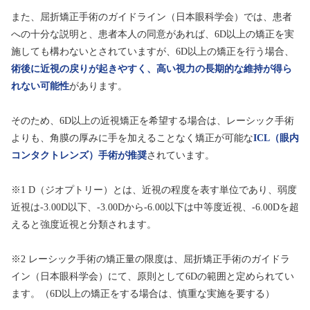
また、屈折矯正手術のガイドライン（日本眼科学会）では、患者
への十分な説明と、患者本人の同意があれば、6D以上の矯正を実
施しても構わないとされていますが、6D以上の矯正を行う場合、
術後に近視の戻りが起きやすく、高い視力の長期的な維持が得ら
れない可能性
があります。
そのため、6D以上の近視矯正を希望する場合は、レーシック手術
よりも、角膜の厚みに手を加えることなく矯正が可能な
ICL（眼内
コンタクトレンズ）手術が推奨
されています。
※1 D（ジオプトリー）とは、近視の程度を表す単位であり、弱度
近視は-3.00D以下、-3.00Dから-6.00以下は中等度近視、-6.00Dを超
えると強度近視と分類されます。
※2 レーシック手術の矯正量の限度は、屈折矯正手術のガイドラ
イン（日本眼科学会）にて、原則として6Dの範囲と定められてい
ます。（6D以上の矯正をする場合は、慎重な実施を要する）