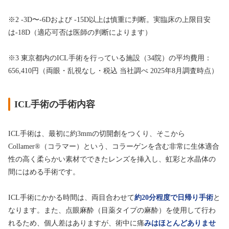
※2 -3D〜-6Dおよび -15D以上は慎重に判断。実臨床の上限目安
は-18D（適応可否は医師の判断によります）
※3 東京都内のICL手術を行っている施設（34院）の平均費用：
656,410円（両眼・乱視なし・税込 当社調べ 2025年8月調査時点）
ICL手術の手術内容
ICL手術は、最初に約3mmの切開創をつくり、そこから
Collamer®︎（コラマー）という、コラーゲンを含む非常に生体適合
性の高く柔らかい素材でできたレンズを挿入し、虹彩と水晶体の
間にはめる手術です。
ICL手術にかかる時間は、両目合わせて
約20分程度で日帰り手術
と
なります。また、点眼麻酔（目薬タイプの麻酔）を使用して行わ
れるため、個人差はありますが、術中に痛
みはほとんどありませ