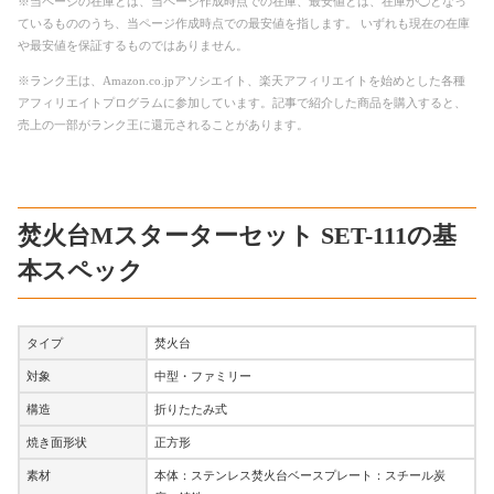
※当ページの在庫とは、当ページ作成時点での在庫、最安値とは、在庫が◯となっ
ているもののうち、当ページ作成時点での最安値を指します。 いずれも現在の在庫
や最安値を保証するものではありません。
※ランク王は、Amazon.co.jpアソシエイト、楽天アフィリエイトを始めとした各種
アフィリエイトプログラムに参加しています。記事で紹介した商品を購入すると、
売上の一部がランク王に還元されることがあります。
焚火台Mスターターセット SET-111の基
本スペック
タイプ
焚火台
対象
中型・ファミリー
構造
折りたたみ式
焼き面形状
正方形
素材
本体：ステンレス焚火台ベースプレート：スチール炭