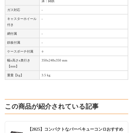
床：鋳鉄
ガス対応
-
キャスターホイール
-
付き
網付属
-
鉄板付属
-
ケースポーチ付属
○
幅x高さx奥行き
350x248x350 mm
【mm】
重量【kg】
3.5 kg
この商品が紹介されている記事
【2025】コンパクトなバーベキューコンロおすすめ