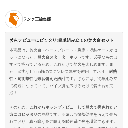
ランク王編集部
焚火デビューにピッタリ!簡単組み立ての焚火台セット
本商品は、焚火台・ベースプレート・炭床・収納ケースがセ
ットになった、
焚火台スターターキット
です。必要なものは
すべて揃っているため、これだけで焚火を楽しめます。ま
た、頑丈な1.5mm幅のステンレス素材を使用しており、
耐熱
性・耐衝撃性も兼ね備えた設計
です。さらには、簡単組み立
て構造になっていて、パイプ脚を広げるだけで焚火台が完
成！
そのため、
これからキャンプデビューして焚火で癒されたい
方にはピッタリ
の商品です。空気穴も燃焼効率を考えて作ら
れており、真っ暗な夜に映える暖色系の炎を堪能できます。