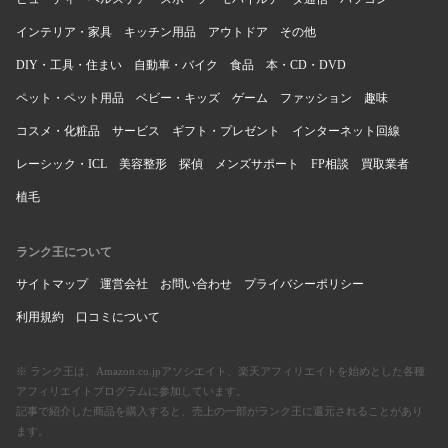
インテリア・家具
キッチン用品
アウトドア
その他
DIY・工具・住まい
自動車・バイク
食品
本・CD・DVD
ペット・ペット用品
ベビー・キッズ
ゲーム
ファッション
趣味
コスメ・化粧品
サービス
ギフト・プレゼント
インターネット回線
レーシック・ICL
美容整形
探偵
メンズサポート
FP相談
買取業者
植毛
ランク王について
サイトマップ
運営会社
お問い合わせ
プライバシーポリシー
利用規約
口コミについて
※ ランク王は、Amazon.co.jpアソシエイト、楽天アフィリエイトを始めとした各種
アフィリエイトプログラムに参加しています。
記事で紹介した商品を購入すると、売上の一部がランク王に還元されることがあり
ます。