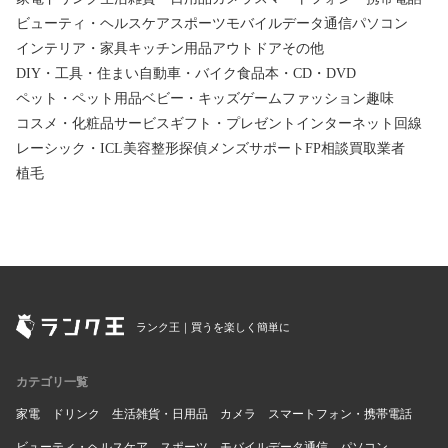
ビューティ・ヘルスケア
スポーツ
モバイルデータ通信
パソコン
インテリア・家具
キッチン用品
アウトドア
その他
DIY・工具・住まい
自動車・バイク
食品
本・CD・DVD
ペット・ペット用品
ベビー・キッズ
ゲーム
ファッション
趣味
コスメ・化粧品
サービス
ギフト・プレゼント
インターネット回線
レーシック・ICL
美容整形
探偵
メンズサポート
FP相談
買取業者
植毛
ランク王｜買うを楽しく簡単に
カテゴリ一覧
家電
ドリンク
生活雑貨・日用品
カメラ
スマートフォン・携帯電話
ビューティ・ヘルスケア
スポーツ
モバイルデータ通信
パソコン