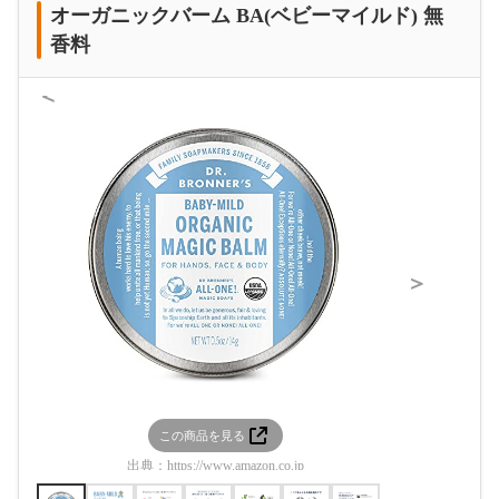
オーガニックバーム BA(ベビーマイルド) 無
香料
＜
＞
この商品を見る
この
出典：
https://www.amazon.co.jp
出典：
htt