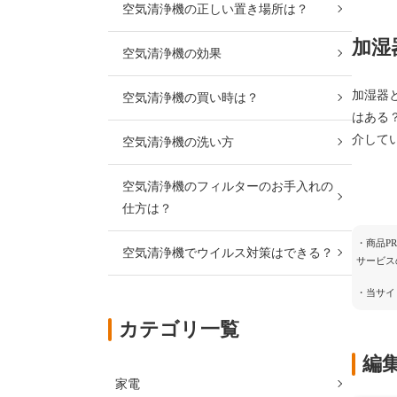
空気清浄機の正しい置き場所は？
加湿
空気清浄機の効果
加湿器
空気清浄機の買い時は？
はある
介して
空気清浄機の洗い方
空気清浄機のフィルターのお手入れの
仕方は？
・商品P
空気清浄機でウイルス対策はできる？
サービス
・当サイ
カテゴリ一覧
編
家電