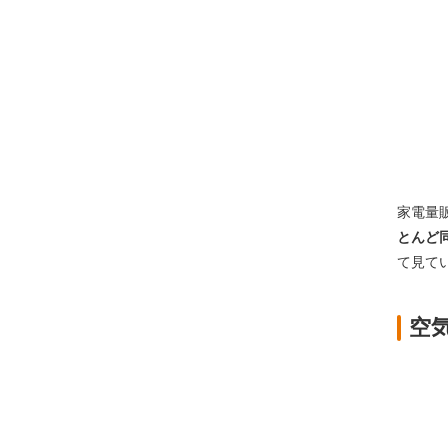
家電量
とんど
て見て
空