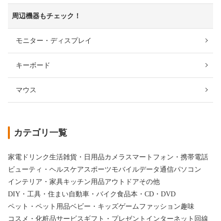
周辺機器もチェック！
モニター・ディスプレイ
キーボード
マウス
カテゴリ一覧
家電
ドリンク
生活雑貨・日用品
カメラ
スマートフォン・携帯電話
ビューティ・ヘルスケア
スポーツ
モバイルデータ通信
パソコン
インテリア・家具
キッチン用品
アウトドア
その他
DIY・工具・住まい
自動車・バイク
食品
本・CD・DVD
ペット・ペット用品
ベビー・キッズ
ゲーム
ファッション
趣味
コスメ・化粧品
サービス
ギフト・プレゼント
インターネット回線