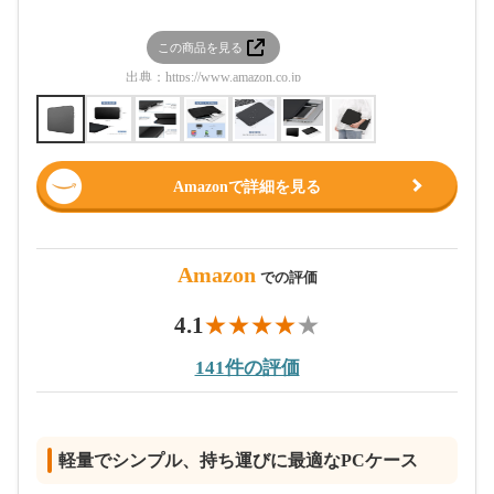
この商品を見る
この
出典：
https://www.amazon.co.jp
出典：
htt
Amazonで詳細を見る
Amazon
での評価
4.1
141件の評価
軽量でシンプル、持ち運びに最適なPCケース