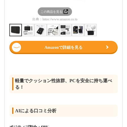
この商品を見る
この
出典：
https://www.amazon.co.jp
出典：
htt
Amazonで詳細を見る
軽量でクッション性抜群、PCを安全に持ち運べ
る！
AIによる口コミ分析