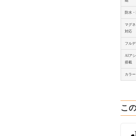
能
防水・
マグネ
対応
フルデ
AIア
搭載
カラー
こ