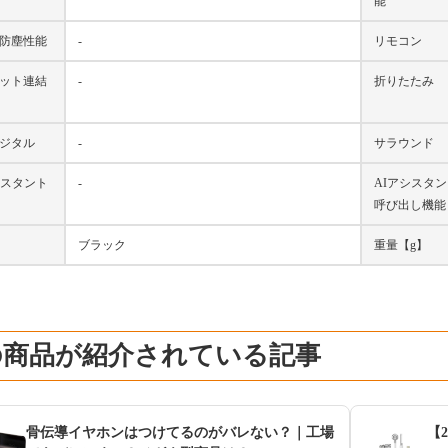
能
防塵性能
-
リモコン
ット連結
-
折りたたみ
ジタル
-
サラウンド
シスタント
-
AIアシスタ
呼び出し機能
ブラック
重量【g】
の商品が紹介されている記事
骨伝導イヤホンはつけてるのがバレない？｜工場
【