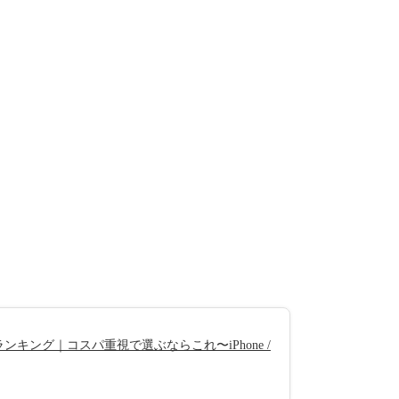
キング｜コスパ重視で選ぶならこれ〜iPhone /