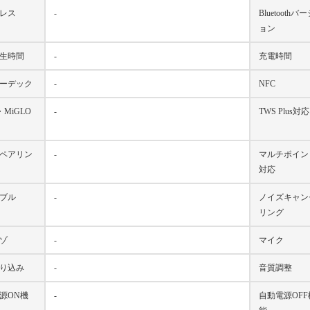
レス
-
Bluetoothバ
ョン
生時間
-
充電時間
ーデック
-
NFC
・MiGLO
-
TWS Plus対応
ペアリン
-
マルチポイン
対応
ブル
-
ノイズキャン
リング
ゾ
-
マイク
り込み
-
音質調整
源ON機
-
自動電源OFF