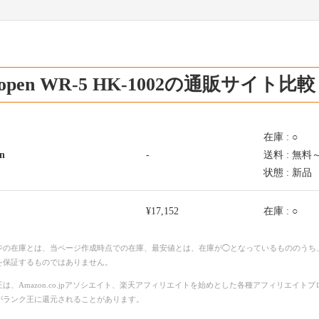
rsopen WR-5 HK-1002の通販サイト比較
在庫 : ○
n
-
送料 : 無料
状態 : 新品
¥17,152
在庫 : ○
ジの在庫とは、当ページ作成時点での在庫、最安値とは、在庫が◯となっているもののうち
を保証するものではありません。
は、Amazon.co.jpアソシエイト、楽天アフィリエイトを始めとした各種アフィリエイ
がランク王に還元されることがあります。