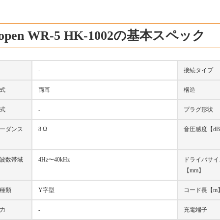
sopen WR-5 HK-1002の基本スペック
-
接続タイプ
式
両耳
構造
式
-
プラグ形状
ーダンス
8 Ω
音圧感度【d
波数帯域
4Hz〜40kHz
ドライバサイ
【mm】
種類
Y字型
コード長【m
力
-
充電端子