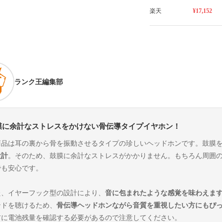
楽天
¥17,152
ランク王編集部
膜に余計なストレスをかけない骨伝導タイプイヤホン！
商品は耳の裏から骨を振動させるタイプの珍しいヘッドホンです。鼓膜
設計
。そのため、鼓膜に余計なストレスがかかりません。もちろん周囲
でも安心です。
た、イヤーフック型の設計により、
音に包まれたような感覚を味わえま
ンドを聴けるため、
骨伝導ヘッドホンながら音質を重視したい方にもぴ
前に電池残量を確認する必要があるので注意してください。