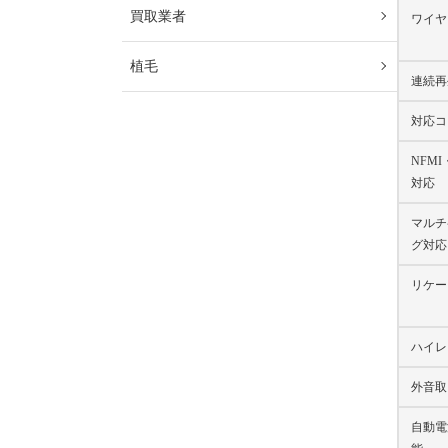
買取業者
ワイヤ
植毛
連続再
対応コ
NFMI
対応
マルチ
グ対応
リケー
ハイレ
外音取
自動電