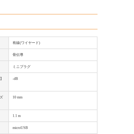
有線(ワイヤード)
骨伝導
ミニプラグ
B】
-dB
ズ
10 mm
】
1.1 m
microUSB