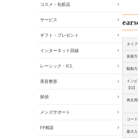
コスメ・化粧品
サービス
ear
ギフト・プレゼント
タイプ
インターネット回線
装着方
レーシック・ICL
駆動方
インピ
美容整形
【Ω】
探偵
再生周
メンズサポート
コード
FP相談
最大入