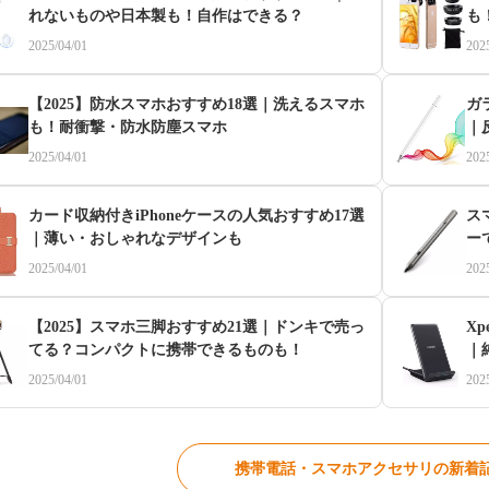
れないものや日本製も！自作はできる？
も
2025/04/01
202
【2025】防水スマホおすすめ18選｜洗えるスマホ
ガ
も！耐衝撃・防水防塵スマホ
｜
2025/04/01
202
カード収納付きiPhoneケースの人気おすすめ17選
ス
｜薄い・おしゃれなデザインも
ー
2025/04/01
202
【2025】スマホ三脚おすすめ21選｜ドンキで売っ
Xp
てる？コンパクトに携帯できるものも！
｜
2025/04/01
202
携帯電話・スマホアクセサリの新着