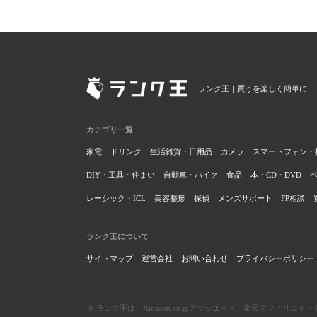
ランク王｜買うを楽しく簡単に
カテゴリ一覧
家電
ドリンク
生活雑貨・日用品
カメラ
スマートフォン・
DIY・工具・住まい
自動車・バイク
食品
本・CD・DVD
レーシック・ICL
美容整形
探偵
メンズサポート
FP相談
ランク王について
サイトマップ
運営会社
お問い合わせ
プライバシーポリシー
※ ランク王は、Amazon.co.jpアソシエイト、楽天アフィリ