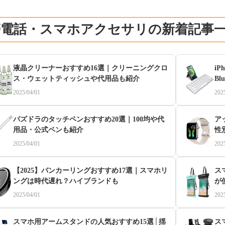
帯電話・スマホアクセサリの新着記事
液晶クリーナーおすすめ16選｜クリーニングクロ
i
ス・ウェットティッシュや代用品も紹介
Bl
2025/04/01
202
パズドラのタッチペンおすすめ20選｜100均や代
ア
用品・公式ペンも紹介
性
2025/04/01
202
【2025】バンカーリングおすすめ17選｜スマホリ
ス
ングは時代遅れ？ハイブランドも
が
2025/04/01
202
スマホ用アームスタンドの人気おすすめ15選│揺
ス