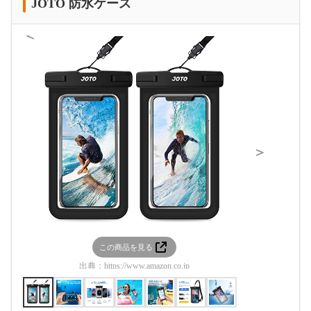
JOTO 防水ケース
＜
＞
この商品を見る
この
出典：
https://www.amazon.co.jp
出典：
htt