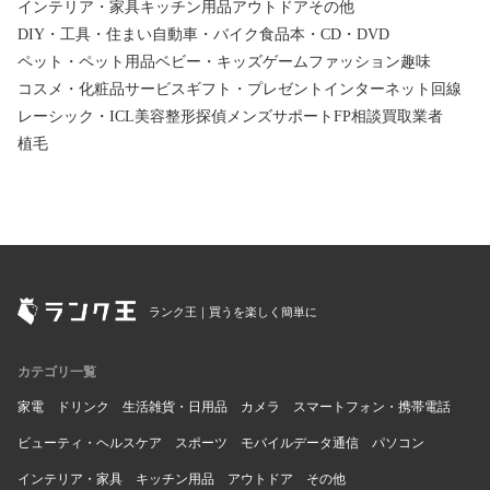
インテリア・家具
キッチン用品
アウトドア
その他
DIY・工具・住まい
自動車・バイク
食品
本・CD・DVD
ペット・ペット用品
ベビー・キッズ
ゲーム
ファッション
趣味
コスメ・化粧品
サービス
ギフト・プレゼント
インターネット回線
レーシック・ICL
美容整形
探偵
メンズサポート
FP相談
買取業者
植毛
ランク王｜買うを楽しく簡単に
カテゴリ一覧
家電
ドリンク
生活雑貨・日用品
カメラ
スマートフォン・携帯電話
ビューティ・ヘルスケア
スポーツ
モバイルデータ通信
パソコン
インテリア・家具
キッチン用品
アウトドア
その他