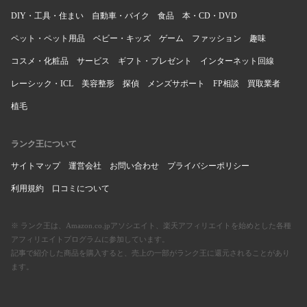
DIY・工具・住まい
自動車・バイク
食品
本・CD・DVD
ペット・ペット用品
ベビー・キッズ
ゲーム
ファッション
趣味
コスメ・化粧品
サービス
ギフト・プレゼント
インターネット回線
レーシック・ICL
美容整形
探偵
メンズサポート
FP相談
買取業者
植毛
ランク王について
サイトマップ
運営会社
お問い合わせ
プライバシーポリシー
利用規約
口コミについて
※ ランク王は、Amazon.co.jpアソシエイト、楽天アフィリエイトを始めとした各種
アフィリエイトプログラムに参加しています。
記事で紹介した商品を購入すると、売上の一部がランク王に還元されることがあり
ます。