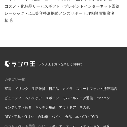
コスメ・化粧品
サービス
ギフト・プレゼント
インターネット回線
レーシック・ICL
美容整形
探偵
メンズサポート
FP相談
買取業者
植毛
ランク王｜買うを楽しく簡単に
カテゴリ一覧
家電
ドリンク
生活雑貨・日用品
カメラ
スマートフォン・携帯電話
ビューティ・ヘルスケア
スポーツ
モバイルデータ通信
パソコン
インテリア・家具
キッチン用品
アウトドア
その他
DIY・工具・住まい
自動車・バイク
食品
本・CD・DVD
ペット・ペット用品
ベビー・キッズ
ゲーム
ファッション
趣味