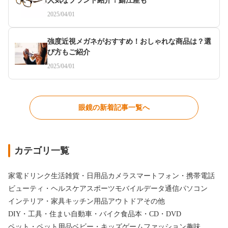
人気なブランド紹介！鯖江産も
2025/04/01
強度近視メガネがおすすめ！おしゃれな商品は？選
び方もご紹介
2025/04/01
眼鏡の新着記事一覧へ
カテゴリ一覧
家電
ドリンク
生活雑貨・日用品
カメラ
スマートフォン・携帯電話
ビューティ・ヘルスケア
スポーツ
モバイルデータ通信
パソコン
インテリア・家具
キッチン用品
アウトドア
その他
DIY・工具・住まい
自動車・バイク
食品
本・CD・DVD
ペット・ペット用品
ベビー・キッズ
ゲーム
ファッション
趣味