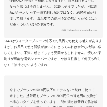
使用OKとか増えた機能はありますが、特別剃れるように
なった感じは全然しません。 3020もそうでしたが、別に新
品だからといって一発で剃れる訳ではなく、結局何回か往
復して剃ります。 風呂場での使用予定の無かった私にはた
だ高くついただけの印象です。
出典：
https://review.kakaku.com
5147sはウォータープルーフ対応でお風呂でも使える魅力がありま
すが、お風呂で使う習慣が無い方にとってみれば余計な機能に感
じてしまい、不満に感じてしまう要因かもしれません。優しい深
剃りが可能な電気シェーバーですが、やはり往復して何度も剃ら
なくては行けないようですね。
今までブラウンの5000円以下のモデルを2台続けて使って
来ました。携帯用もブラウンの2000円位の替え刃の交換が
出来ないタイプを使っています。 髭の濃さは普通で肌は敏