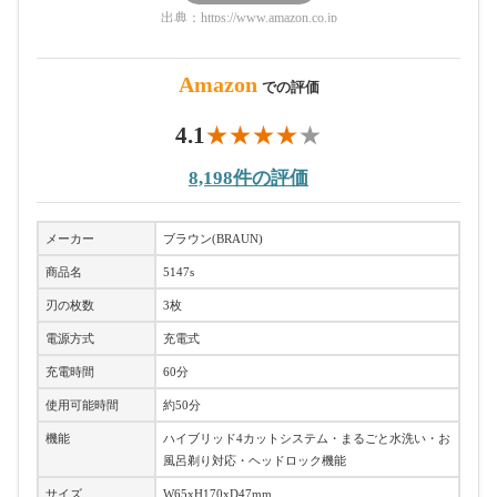
出典：
https://www.amazon.co.jp
Amazon
での評価
4.1
8,198件の評価
メーカー
ブラウン(BRAUN)
商品名
5147s
刃の枚数
3枚
電源方式
充電式
充電時間
60分
使用可能時間
約50分
機能
ハイブリッド4カットシステム・まるごと水洗い・お
風呂剃り対応・ヘッドロック機能
サイズ
W65xH170xD47mm