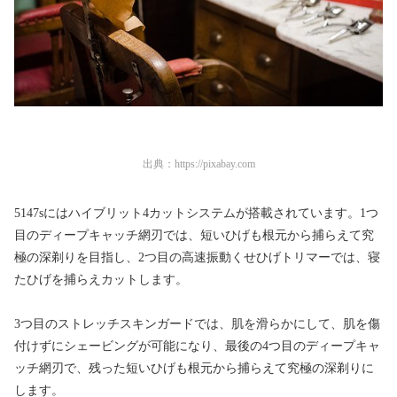
出典：
https://pixabay.com
5147sにはハイブリット4カットシステムが搭載されています。1つ
目のディープキャッチ網刃では、短いひげも根元から捕らえて究
極の深剃りを目指し、2つ目の高速振動くせひげトリマーでは、寝
たひげを捕らえカットします。
3つ目のストレッチスキンガードでは、肌を滑らかにして、肌を傷
付けずにシェービングが可能になり、最後の4つ目のディープキャ
ッチ網刃で、残った短いひげも根元から捕らえて究極の深剃りに
します。