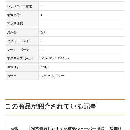
ヘッドロック機能
○
急速充電
○
アプリ連携
-
洗浄器
なし
アタッチメント
-
ケース・ポーチ
○
本体サイズ【mm】
W65xH170xD47mm
重量【g】
230g
カラー
ブラック/ブルー
この商品が紹介されている記事
【2025最新】おすすめ電気シェーバー18選｜ 深剃り