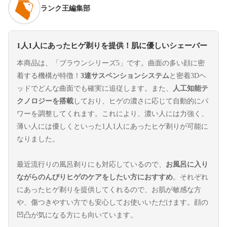
ランク王編集部
1人1人にあったヒゲ剃りを提供！肌に優しいシェーバー
本商品は、「ブラウンシリーズ5」です。曲面の多い顔に密
着する機構が特徴！
3連サスペンションシステム
と密着3Dヘ
ッドでどんな曲面でも確実に追従します。また、
人工知能テ
クノロジーを搭載
しており、ヒゲの濃さに応じて自動的にパ
ワーを調整してくれます。これにより、濃い人には力強く、
薄い人には優しくといった1人1人にあったヒゲ剃りが可能に
なりました。
最近流行りの風呂剃りにも対応しているので、
お風呂に入り
ながらのんびりヒゲのケアをしたい方におすすめ
。それぞれ
にあったヒゲ剃りを提供してくれるので、お肌が敏感な方
や、傷つきやすい方でも安心してお使いいただけます。顔の
凹凸が気になる方にも向いています。