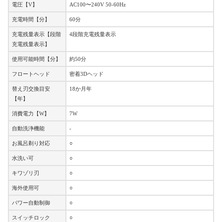
電圧【V】
AC100〜240V 50-60Hz
充電時間【分】
60分
充電残量表示【段階
4段階充電残量表示
充電残量表示】
使用可能時間【分】
約50分
フロートヘッド
密着3Dヘッド
替え刃交換目安
18か月年
【年】
消費電力【W】
7W
自動洗浄機能
-
お風呂剃り対応
○
水洗い可
○
キワゾリ刃
○
海外使用可
○
パワー自動制御
○
スイッチロック
○