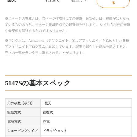
楽天
¥11,878
在庫 : ○
る
※当ページの在庫とは、当ページ作成時点での在庫、最安値とは、在庫が◯となっ
ているもののうち、当ページ作成時点での最安値を指します。 いずれも現在の在庫
や最安値を保証するものではありません。
※ランク王は、Amazon.co.jpアソシエイト、楽天アフィリエイトを始めとした各種
アフィリエイトプログラムに参加しています。記事で紹介した商品を購入すると、
売上の一部がランク王に還元されることがあります。
5147Sの基本スペック
刃の枚数【枚刃】
3枚刃
駆動方式
往復式
電源方式
充電
シェービングタイプ
ドライ/ウェット