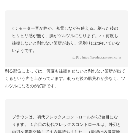
○：モーター音が静か。充電しながら使える。剃った後の
ヒリヒリ感が無く、肌がツルツルになります。×：何度も
往復しないと剃れない箇所があり、深剃りには向いていな
いようです。
出典：
https://product.rakuten.co.jp
剃る部位によっては、何度も往復させないと剃れない箇所が出て
くるという声も上がっています。剃った後の肌荒れが少なく、ツ
ルツルになるのが好評です。
ブラウンは、初代フレックスコントロールから3台目にな
ります。 １台目の初代フレックスコントロールは、外刃と
内刃を定期交換して１８年持ちました。（最後は内臓電池