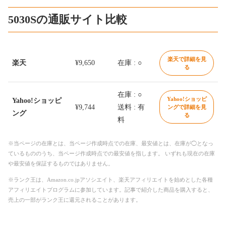
5030Sの通販サイト比較
楽天で詳細を見
楽天
¥9,650
在庫 : ○
る
在庫 : ○
Yahoo!ショッピ
Yahoo!ショッピ
¥9,744
送料 : 有
ングで詳細を見
ング
る
料
※当ページの在庫とは、当ページ作成時点での在庫、最安値とは、在庫が◯となっ
ているもののうち、当ページ作成時点での最安値を指します。 いずれも現在の在庫
や最安値を保証するものではありません。
※ランク王は、Amazon.co.jpアソシエイト、楽天アフィリエイトを始めとした各種
アフィリエイトプログラムに参加しています。記事で紹介した商品を購入すると、
売上の一部がランク王に還元されることがあります。