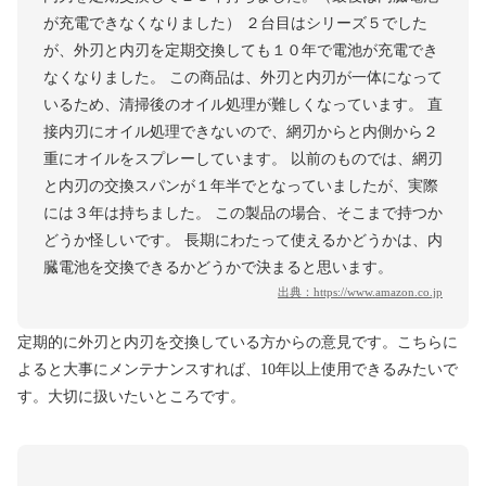
が充電できなくなりました） ２台目はシリーズ５でした
が、外刃と内刃を定期交換しても１０年で電池が充電でき
なくなりました。 この商品は、外刃と内刃が一体になって
いるため、清掃後のオイル処理が難しくなっています。 直
接内刃にオイル処理できないので、網刃からと内側から２
重にオイルをスプレーしています。 以前のものでは、網刃
と内刃の交換スパンが１年半でとなっていましたが、実際
には３年は持ちました。 この製品の場合、そこまで持つか
どうか怪しいです。 長期にわたって使えるかどうかは、内
臓電池を交換できるかどうかで決まると思います。
出典：
https://www.amazon.co.jp
定期的に外刃と内刃を交換している方からの意見です。こちらに
よると大事にメンテナンスすれば、10年以上使用できるみたいで
す。大切に扱いたいところです。