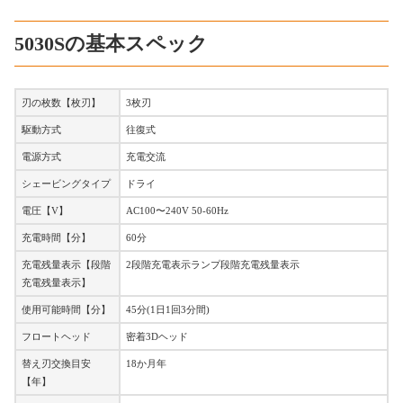
5030Sの基本スペック
刃の枚数【枚刃】
3枚刃
駆動方式
往復式
電源方式
充電交流
シェービングタイプ
ドライ
電圧【V】
AC100〜240V 50-60Hz
充電時間【分】
60分
充電残量表示【段階
2段階充電表示ランプ段階充電残量表示
充電残量表示】
使用可能時間【分】
45分(1日1回3分間)
フロートヘッド
密着3Dヘッド
替え刃交換目安
18か月年
【年】