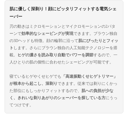
肌に優しく深剃り！顔にピッタリフィットする電気シェ
ーバー
刃の動きはミクロモーションとマイクロモーションの2パタ
ーンで
効率的なシェービングが実現
できます。ブラウン独自
の3Dヘッドも特徴。顔の輪郭に沿って
肌にぴったりとフィッ
ト
します。さらにブラウン独自の人工知能テクノロジーを搭
載。
ヒゲの濃さを読み取り自動でパワーを調節
するので、一
人ひとりの肌の個性に合わせたシェービングが可能です。
寝ているヒゲやくせヒゲでも
「高速振動くせヒゲトリマー」
が根本から起こし、深剃り
できます。従来では剃りにくかっ
た部位にもしっかりフィットするので、
肌への負担が少な
く、きれいな剃りあがりのシェーバーを探している方
にうっ
てつけです。