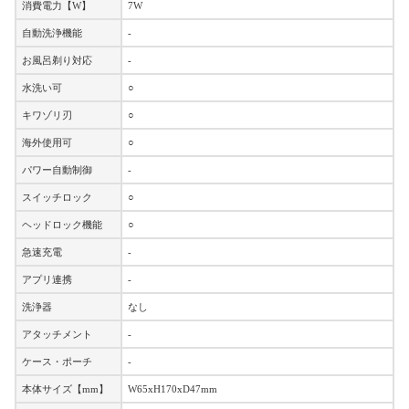
消費電力【W】
7W
自動洗浄機能
-
お風呂剃り対応
-
水洗い可
○
キワゾリ刃
○
海外使用可
○
パワー自動制御
-
スイッチロック
○
ヘッドロック機能
○
急速充電
-
アプリ連携
-
洗浄器
なし
アタッチメント
-
ケース・ポーチ
-
本体サイズ【mm】
W65xH170xD47mm