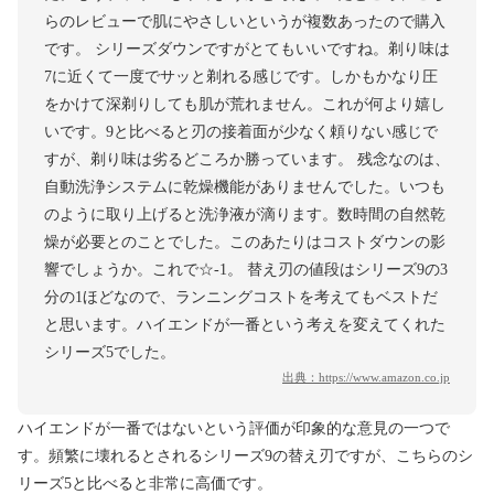
らのレビューで肌にやさしいというが複数あったので購入
です。 シリーズダウンですがとてもいいですね。剃り味は
7に近くて一度でサッと剃れる感じです。しかもかなり圧
をかけて深剃りしても肌が荒れません。これが何より嬉し
いです。9と比べると刃の接着面が少なく頼りない感じで
すが、剃り味は劣るどころか勝っています。 残念なのは、
自動洗浄システムに乾燥機能がありませんでした。いつも
のように取り上げると洗浄液が滴ります。数時間の自然乾
燥が必要とのことでした。このあたりはコストダウンの影
響でしょうか。これで☆-1。 替え刃の値段はシリーズ9の3
分の1ほどなので、ランニングコストを考えてもベストだ
と思います。ハイエンドが一番という考えを変えてくれた
シリーズ5でした。
出典：
https://www.amazon.co.jp
ハイエンドが一番ではないという評価が印象的な意見の一つで
す。頻繁に壊れるとされるシリーズ9の替え刃ですが、こちらのシ
リーズ5と比べると非常に高価です。