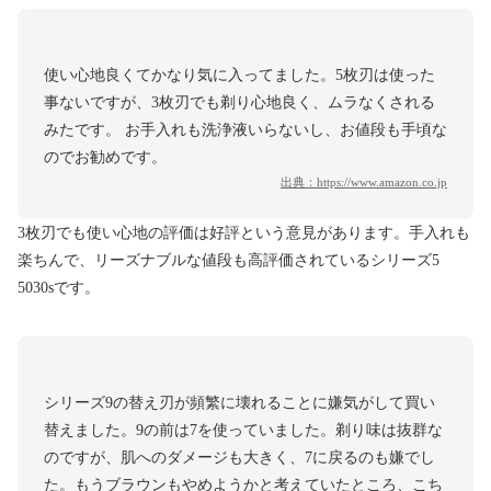
使い心地良くてかなり気に入ってました。5枚刃は使った
事ないですが、3枚刃でも剃り心地良く、ムラなくされる
みたです。 お手入れも洗浄液いらないし、お値段も手頃な
のでお勧めです。
出典：
https://www.amazon.co.jp
3枚刃でも使い心地の評価は好評という意見があります。手入れも
楽ちんで、リーズナブルな値段も高評価されているシリーズ5
5030sです。
シリーズ9の替え刃が頻繁に壊れることに嫌気がして買い
替えました。9の前は7を使っていました。剃り味は抜群な
のですが、肌へのダメージも大きく、7に戻るのも嫌でし
た。もうブラウンもやめようかと考えていたところ、こち