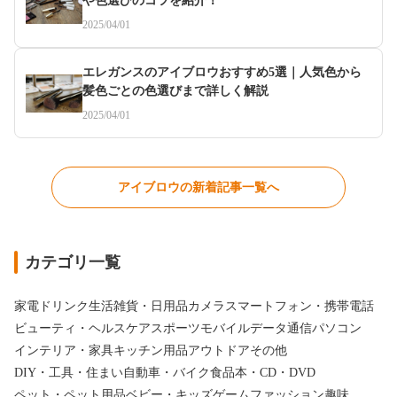
や色選びのコツを紹介！
2025/04/01
エレガンスのアイブロウおすすめ5選｜人気色から
髪色ごとの色選びまで詳しく解説
2025/04/01
アイブロウの新着記事一覧へ
カテゴリ一覧
家電
ドリンク
生活雑貨・日用品
カメラ
スマートフォン・携帯電話
ビューティ・ヘルスケア
スポーツ
モバイルデータ通信
パソコン
インテリア・家具
キッチン用品
アウトドア
その他
DIY・工具・住まい
自動車・バイク
食品
本・CD・DVD
ペット・ペット用品
ベビー・キッズ
ゲーム
ファッション
趣味