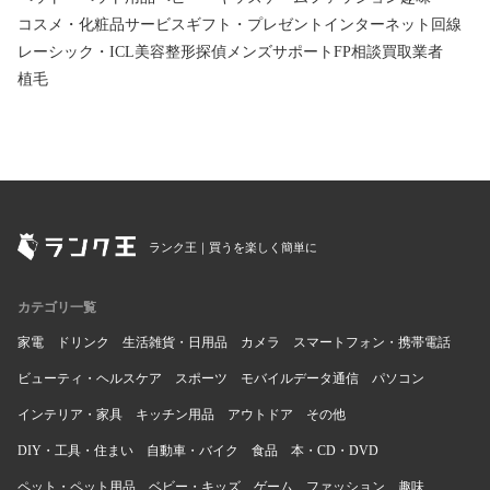
コスメ・化粧品
サービス
ギフト・プレゼント
インターネット回線
レーシック・ICL
美容整形
探偵
メンズサポート
FP相談
買取業者
植毛
ランク王｜買うを楽しく簡単に
カテゴリ一覧
家電
ドリンク
生活雑貨・日用品
カメラ
スマートフォン・携帯電話
ビューティ・ヘルスケア
スポーツ
モバイルデータ通信
パソコン
インテリア・家具
キッチン用品
アウトドア
その他
DIY・工具・住まい
自動車・バイク
食品
本・CD・DVD
ペット・ペット用品
ベビー・キッズ
ゲーム
ファッション
趣味