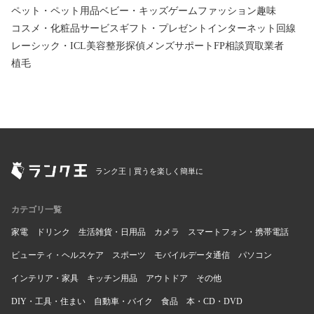
ペット・ペット用品
ベビー・キッズ
ゲーム
ファッション
趣味
コスメ・化粧品
サービス
ギフト・プレゼント
インターネット回線
レーシック・ICL
美容整形
探偵
メンズサポート
FP相談
買取業者
植毛
ランク王｜買うを楽しく簡単に
カテゴリ一覧
家電
ドリンク
生活雑貨・日用品
カメラ
スマートフォン・携帯電話
ビューティ・ヘルスケア
スポーツ
モバイルデータ通信
パソコン
インテリア・家具
キッチン用品
アウトドア
その他
DIY・工具・住まい
自動車・バイク
食品
本・CD・DVD