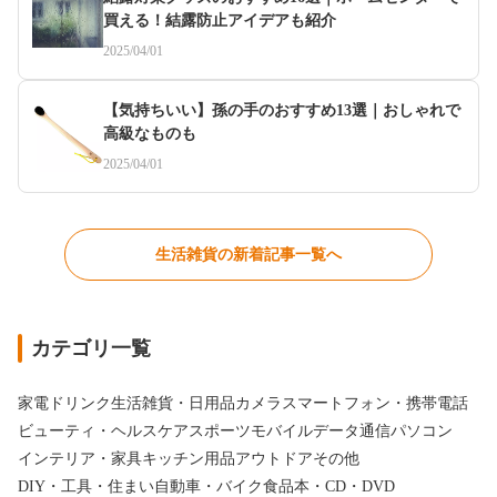
買える！結露防止アイデアも紹介
2025/04/01
【気持ちいい】孫の手のおすすめ13選｜おしゃれで
高級なものも
2025/04/01
生活雑貨の新着記事一覧へ
カテゴリ一覧
家電
ドリンク
生活雑貨・日用品
カメラ
スマートフォン・携帯電話
ビューティ・ヘルスケア
スポーツ
モバイルデータ通信
パソコン
インテリア・家具
キッチン用品
アウトドア
その他
DIY・工具・住まい
自動車・バイク
食品
本・CD・DVD