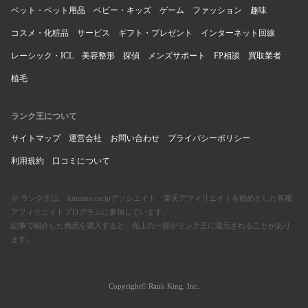
ペット・ペット用品
ベビー・キッズ
ゲーム
ファッション
趣味
コスメ・化粧品
サービス
ギフト・プレゼント
インターネット回線
レーシック・ICL
美容整形
探偵
メンズサポート
FP相談
買取業者
植毛
ランク王について
サイトマップ
運営会社
お問い合わせ
プライバシーポリシー
利用規約
口コミについて
※ ランク王は、Amazon.co.jpアソシエイト、楽天アフィリエイトを始めとした各種
アフィリエイトプログラムに参加しています。
記事で紹介した商品を購入すると、売上の一部がランク王に還元されることがあり
ます。
Copyright© Rank King, Inc.