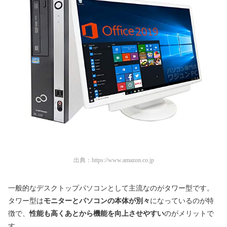
出典：
https://www.amazon.co.jp
一般的なデスクトップパソコンとして主流なのがタワー型です。
タワー型は
モニターとパソコンの本体が別々
になっているのが特
徴で、
性能も高くあとから機能を向上させやすい
のがメリットで
す。