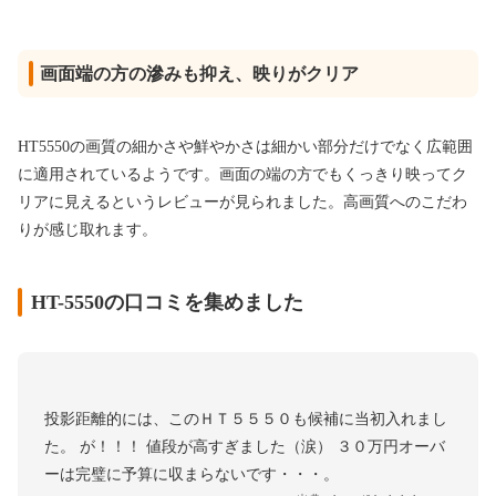
画面端の方の滲みも抑え、映りがクリア
HT5550の画質の細かさや鮮やかさは細かい部分だけでなく広範囲
に適用されているようです。画面の端の方でもくっきり映ってク
リアに見えるというレビューが見られました。高画質へのこだわ
りが感じ取れます。
HT-5550の口コミを集めました
投影距離的には、このＨＴ５５５０も候補に当初入れまし
た。 が！！！ 値段が高すぎました（涙） ３０万円オーバ
ーは完璧に予算に収まらないです・・・。