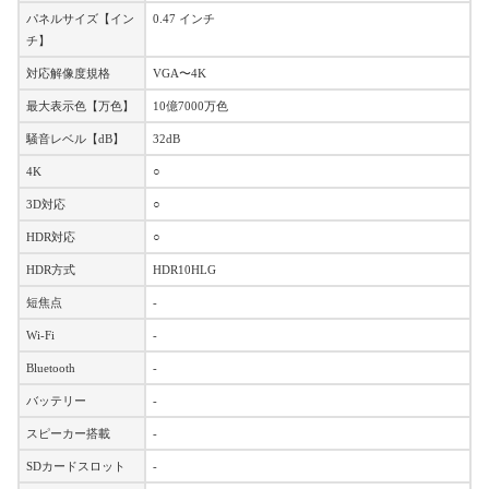
パネルサイズ【イン
0.47 インチ
チ】
対応解像度規格
VGA〜4K
最大表示色【万色】
10億7000万色
騒音レベル【dB】
32dB
4K
○
3D対応
○
HDR対応
○
HDR方式
HDR10HLG
短焦点
-
Wi-Fi
-
Bluetooth
-
バッテリー
-
スピーカー搭載
-
SDカードスロット
-