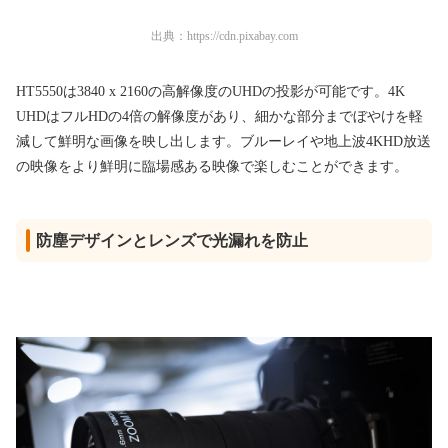
出典：
https://cdn.pixabay.com
HT5550は3840 x 2160の高解像度のUHDの投影が可能です。4K
UHDはフルHDの4倍の解像度があり、細かな部分までぼやけを軽
減して鮮明な画像を映し出します。ブルーレイや地上波4KHD放送
の映像をより鮮明に臨場感ある映像で楽しむことができます。
防塵デザインとレンズで光漏れを防止