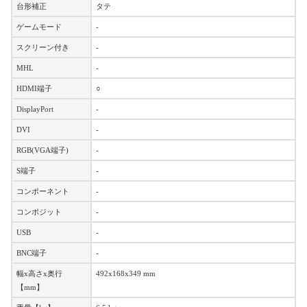
台形補正
タテ
ゲームモード
-
スクリーン付き
-
MHL
-
HDMI端子
○
DisplayPort
-
DVI
-
RGB(VGA端子)
-
S端子
-
コンポーネント
-
コンポジット
-
USB
-
BNC端子
-
幅x高さx奥行
492x168x349 mm
【mm】