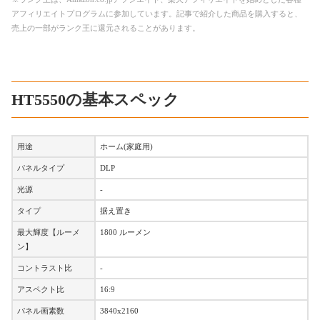
アフィリエイトプログラムに参加しています。記事で紹介した商品を購入すると、
売上の一部がランク王に還元されることがあります。
HT5550の基本スペック
用途
ホーム(家庭用)
パネルタイプ
DLP
光源
-
タイプ
据え置き
最大輝度【ルーメ
1800 ルーメン
ン】
コントラスト比
-
アスペクト比
16:9
パネル画素数
3840x2160