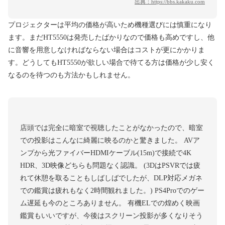
出典：
https://bbs.kakaku.com
プロジェクターは平均の価格が高いため機種選びには慎重になり
ます。まだHT5550は発売したばかりなので価格も高めですし、他
に音響を用意しなければならない場合はコストが更にかかりま
す。どうしてもHT5550が欲しい場合で待てる方は価格が少し安く
なるのを待つのも方法かもしれません。
店頭では完全に暗室で視聴したことがなかったので、暗室
での投影はこんなに綺麗に映るのかと驚きました。 AVア
ンプから光ファイバーHDMIケーブル(15m)で接続で4K
HDR、3D映像どちらも問題なく認識。 (3DはPSVRでは疲
れて休憩を取ることもしばしばでしたが、DLP対応メガネ
での鑑賞は疲れもなく2時間観れました。) PS4Proでのゲー
ム遅延も今のところありません。 有機ELでの煌めく映画
鑑賞もいいですが、今後はスクリーン投影が多くなりそう