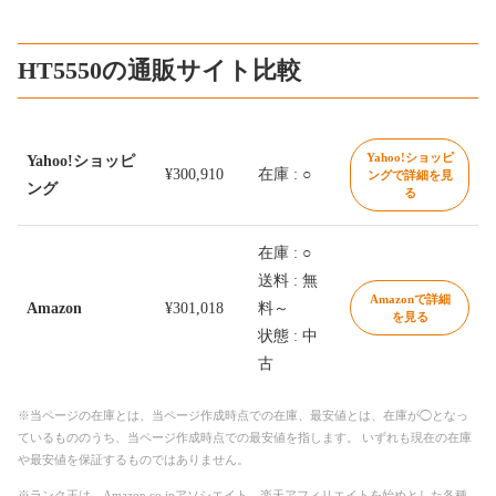
HT5550の通販サイト比較
Yahoo!ショッピ
Yahoo!ショッピ
¥300,910
在庫 : ○
ングで詳細を見
ング
る
在庫 : ○
送料 : 無
Amazonで詳細
Amazon
¥301,018
料～
を見る
状態 : 中
古
※当ページの在庫とは、当ページ作成時点での在庫、最安値とは、在庫が◯となっ
ているもののうち、当ページ作成時点での最安値を指します。 いずれも現在の在庫
や最安値を保証するものではありません。
※ランク王は、Amazon.co.jpアソシエイト、楽天アフィリエイトを始めとした各種