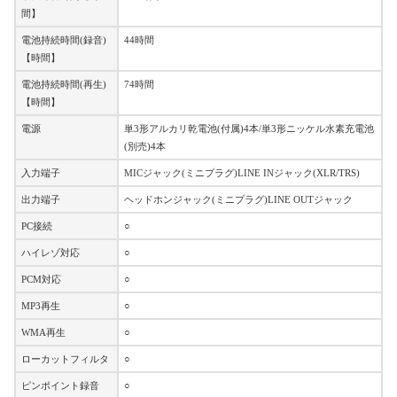
間】
電池持続時間(録音)
44時間
【時間】
電池持続時間(再生)
74時間
【時間】
電源
単3形アルカリ乾電池(付属)4本/単3形ニッケル水素充電池
(別売)4本
入力端子
MICジャック(ミニプラグ)LINE INジャック(XLR/TRS)
出力端子
ヘッドホンジャック(ミニプラグ)LINE OUTジャック
PC接続
○
ハイレゾ対応
○
PCM対応
○
MP3再生
○
WMA再生
○
ローカットフィルタ
○
ピンポイント録音
○