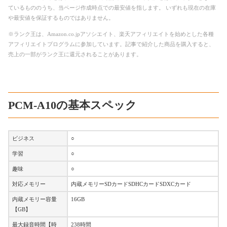
ているもののうち、当ページ作成時点での最安値を指します。 いずれも現在の在庫
や最安値を保証するものではありません。
※ランク王は、Amazon.co.jpアソシエイト、楽天アフィリエイトを始めとした各種
アフィリエイトプログラムに参加しています。記事で紹介した商品を購入すると、
売上の一部がランク王に還元されることがあります。
PCM-A10の基本スペック
ビジネス
○
学習
○
趣味
○
対応メモリー
内蔵メモリーSDカードSDHCカードSDXCカード
内蔵メモリー容量
16GB
【GB】
最大録音時間【時
238時間