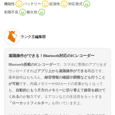
機能性
バッテリー
拡張性
対応形式
初期不良
耐久性
ランク王編集部
遠隔操作ができる！Bluetooth対応のICレコーダー
Bluetooth搭載のICレコーダー
で、スマホに専用のアプリをダ
ウンロードすれば
アプリ上から遠隔操作ができる
商品です。
基本操作はもちろん、
録音情報の確認や調整なども行うこと
が可能
です。内蔵メモリーやSDカードの容量がなくなって
も、
自動的にもう片方のメモリーに切り替えて録音を続けて
くれる
のが魅力です。エアコンなどの生活音をカットする
「ローカットフィルター」
も付いていますよ。