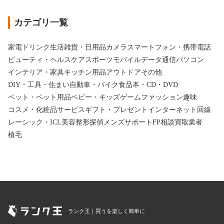
カテゴリ一覧
家電
ドリンク
生活雑貨・日用品
カメラ
スマートフォン・携帯電話
ビューティ・ヘルスケア
スポーツ
モバイルデータ通信
パソコン
インテリア・家具
キッチン用品
アウトドア
その他
DIY・工具・住まい
自動車・バイク
食品
本・CD・DVD
ペット・ペット用品
ベビー・キッズ
ゲーム
ファッション
趣味
コスメ・化粧品
サービス
ギフト・プレゼント
インターネット回線
レーシック・ICL
美容整形
探偵
メンズサポート
FP相談
買取業者
植毛
ランク王｜買うを楽しく簡単に