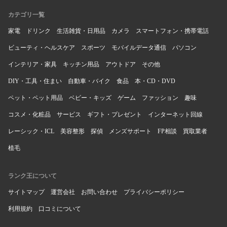
カテゴリ一覧
家電
ドリンク
生活雑貨・日用品
カメラ
スマートフォン・携帯電話
ビューティ・ヘルスケア
スポーツ
モバイルデータ通信
パソコン
インテリア・家具
キッチン用品
アウトドア
その他
DIY・工具・住まい
自動車・バイク
食品
本・CD・DVD
ペット・ペット用品
ベビー・キッズ
ゲーム
ファッション
趣味
コスメ・化粧品
サービス
ギフト・プレゼント
インターネット回線
レーシック・ICL
美容整形
探偵
メンズサポート
FP相談
買取業者
植毛
ランク王について
サイトマップ
運営会社
お問い合わせ
プライバシーポリシー
利用規約
口コミについて