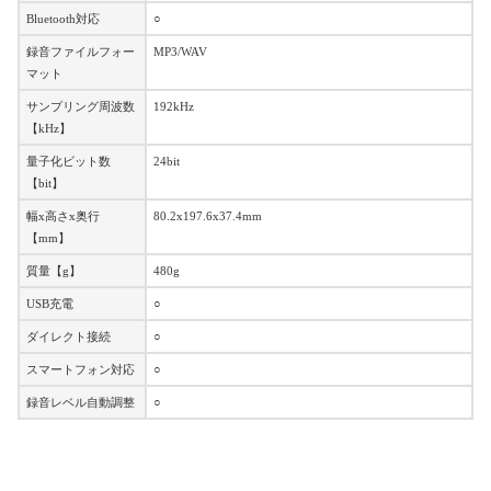
Bluetooth対応
○
録音ファイルフォー
MP3/WAV
マット
サンプリング周波数
192kHz
【kHz】
量子化ビット数
24bit
【bit】
幅x高さx奥行
80.2x197.6x37.4mm
【mm】
質量【g】
480g
USB充電
○
ダイレクト接続
○
スマートフォン対応
○
録音レベル自動調整
○