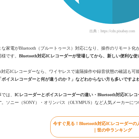
出典：
https://cdn.pixabay.com
まな家電がBluetooth（ブルートゥース）対応になり、操作のリモート
同様です。
Bluetooth対応ICレコーダーが登場してから、新しい便利
tooth対応ICレコーダーなら、ワイヤレスで遠隔操作や録音状態の確認も可
「
ボイスレコーダーと何が違うのか？」などわからない方も多いですよ
事では、
ICレコーダーとボイスレコーダーの違い・Bluetooth対応I
す
。ソニー（SONY）・オリンパス（OLYMPUS）など人気メーカー
今すぐ見る！Bluetooth対応ICレコーダ
｜世の中ランキング