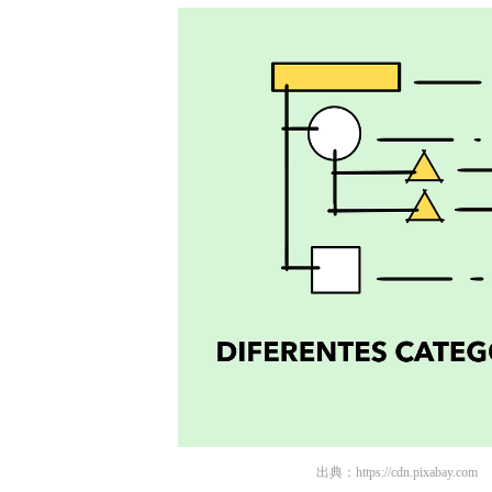
出典：
https://cdn.pixabay.com