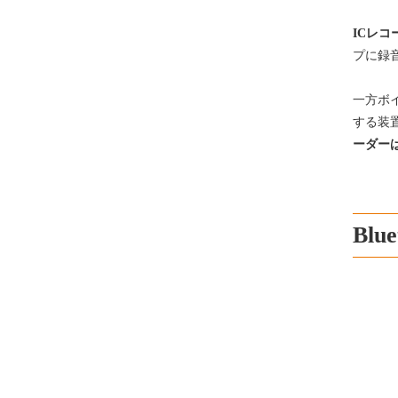
ICレ
プに録
一方ボ
する装
ーダー
Bl