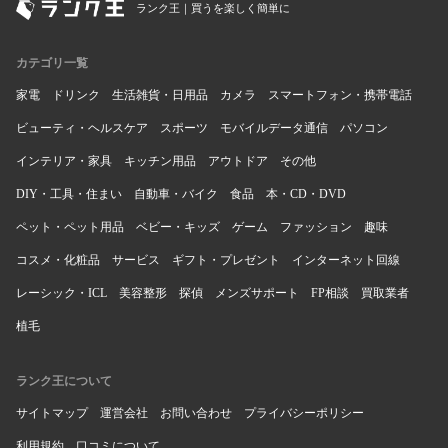
ランク王｜買うを楽しく簡単に
カテゴリ一覧
家電
ドリンク
生活雑貨・日用品
カメラ
スマートフォン・携帯電話
ビューティ・ヘルスケア
スポーツ
モバイルデータ通信
パソコン
インテリア・家具
キッチン用品
アウトドア
その他
DIY・工具・住まい
自動車・バイク
食品
本・CD・DVD
ペット・ペット用品
ベビー・キッズ
ゲーム
ファッション
趣味
コスメ・化粧品
サービス
ギフト・プレゼント
インターネット回線
レーシック・ICL
美容整形
探偵
メンズサポート
FP相談
買取業者
植毛
ランク王について
サイトマップ
運営会社
お問い合わせ
プライバシーポリシー
利用規約
口コミについて