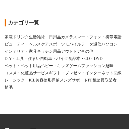
カテゴリ一覧
家電
ドリンク
生活雑貨・日用品
カメラ
スマートフォン・携帯電話
ビューティ・ヘルスケア
スポーツ
モバイルデータ通信
パソコン
インテリア・家具
キッチン用品
アウトドア
その他
DIY・工具・住まい
自動車・バイク
食品
本・CD・DVD
ペット・ペット用品
ベビー・キッズ
ゲーム
ファッション
趣味
コスメ・化粧品
サービス
ギフト・プレゼント
インターネット回線
レーシック・ICL
美容整形
探偵
メンズサポート
FP相談
買取業者
植毛