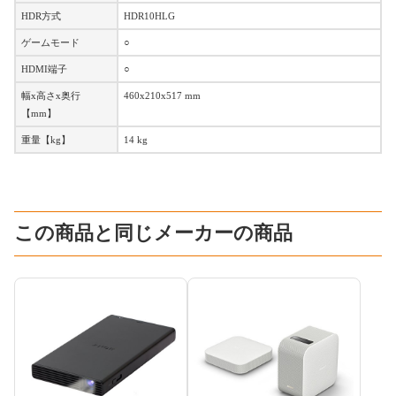
HDR方式
HDR10HLG
ゲームモード
○
HDMI端子
○
幅x高さx奥行
460x210x517 mm
【mm】
重量【kg】
14 kg
この商品と同じメーカーの商品