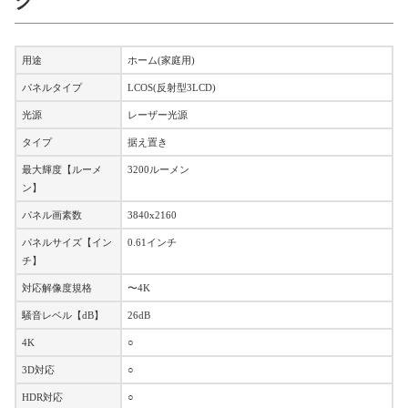
ク
用途
ホーム(家庭用)
パネルタイプ
LCOS(反射型3LCD)
光源
レーザー光源
タイプ
据え置き
最大輝度【ルーメ
3200ルーメン
ン】
パネル画素数
3840x2160
パネルサイズ【イン
0.61インチ
チ】
対応解像度規格
〜4K
騒音レベル【dB】
26dB
4K
○
3D対応
○
HDR対応
○