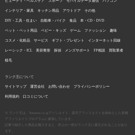
ビューティ・ヘルスケア
スポーツ
モバイルデータ通信
パソコン
インテリア・家具
キッチン用品
アウトドア
その他
DIY・工具・住まい
自動車・バイク
食品
本・CD・DVD
ペット・ペット用品
ベビー・キッズ
ゲーム
ファッション
趣味
コスメ・化粧品
サービス
ギフト・プレゼント
インターネット回線
レーシック・ICL
美容整形
探偵
メンズサポート
FP相談
買取業者
植毛
ランク王について
サイトマップ
運営会社
お問い合わせ
プライバシーポリシー
利用規約
口コミについて
※ ランク王は、Amazon.co.jpアソシエイト、楽天アフィリエイトを始めとした各種
アフィリエイトプログラムに参加しています。
記事で紹介した商品を購入すると、売上の一部がランク王に還元されることがあり
ます。