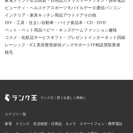
家電
ドリンク
生活雑貨・日用品
カメラ
スマートフォン・携帯電話
ビューティ・ヘルスケア
スポーツ
モバイルデータ通信
パソコン
インテリア・家具
キッチン用品
アウトドア
その他
DIY・工具・住まい
自動車・バイク
食品
本・CD・DVD
ペット・ペット用品
ベビー・キッズ
ゲーム
ファッション
趣味
コスメ・化粧品
サービス
ギフト・プレゼント
インターネット回線
レーシック・ICL
美容整形
探偵
メンズサポート
FP相談
買取業者
植毛
ランク王｜買うを楽しく簡単に
カテゴリ一覧
家電
ドリンク
生活雑貨・日用品
カメラ
スマートフォン・携帯電話