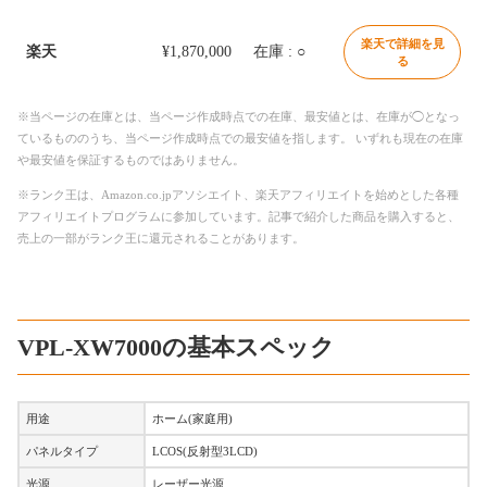
楽天で詳細を見
楽天
¥1,870,000
在庫 : ○
る
※当ページの在庫とは、当ページ作成時点での在庫、最安値とは、在庫が◯となっ
ているもののうち、当ページ作成時点での最安値を指します。 いずれも現在の在庫
や最安値を保証するものではありません。
※ランク王は、Amazon.co.jpアソシエイト、楽天アフィリエイトを始めとした各種
アフィリエイトプログラムに参加しています。記事で紹介した商品を購入すると、
売上の一部がランク王に還元されることがあります。
VPL-XW7000の基本スペック
用途
ホーム(家庭用)
パネルタイプ
LCOS(反射型3LCD)
光源
レーザー光源