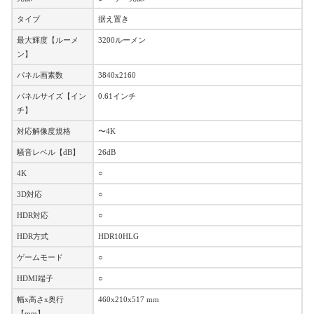
タイプ
据え置き
最大輝度【ルーメ
3200ルーメン
ン】
パネル画素数
3840x2160
パネルサイズ【イン
0.61インチ
チ】
対応解像度規格
〜4K
騒音レベル【dB】
26dB
4K
○
3D対応
○
HDR対応
○
HDR方式
HDR10HLG
ゲームモード
○
HDMI端子
○
幅x高さx奥行
460x210x517 mm
【mm】