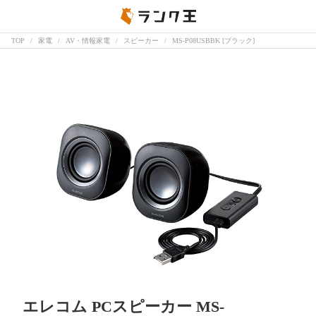
TOP
家電
AV・情報家電
スピーカー
MS-P08USBBK [ブラック]
エレコム PCスピーカー MS-