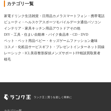
カテゴリ一覧
家電
ドリンク
生活雑貨・日用品
カメラ
スマートフォン・携帯電話
ビューティ・ヘルスケア
スポーツ
モバイルデータ通信
パソコン
インテリア・家具
キッチン用品
アウトドア
その他
DIY・工具・住まい
自動車・バイク
食品
本・CD・DVD
ペット・ペット用品
ベビー・キッズ
ゲーム
ファッション
趣味
コスメ・化粧品
サービス
ギフト・プレゼント
インターネット回線
レーシック・ICL
美容整形
探偵
メンズサポート
FP相談
買取業者
植毛
ランク王｜買うを楽しく簡単に
カテゴリ一覧