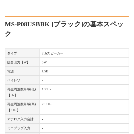
MS-P08USBBK [ブラック]の基本スペッ
ク
タイプ
2chスピーカー
総合出力【W】
5W
電源
USB
ハイレゾ
-
再生周波数帯域(低)
180Hz
【Hz】
再生周波数帯域(高)
20KHz
【KHz】
アナログ入力合計
-
ミニプラグ入力
-