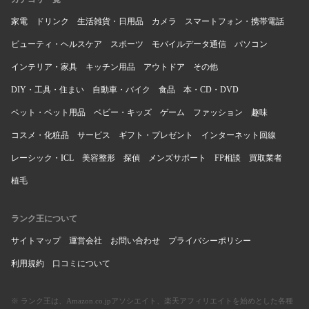
家電
ドリンク
生活雑貨・日用品
カメラ
スマートフォン・携帯電話
ビューティ・ヘルスケア
スポーツ
モバイルデータ通信
パソコン
インテリア・家具
キッチン用品
アウトドア
その他
DIY・工具・住まい
自動車・バイク
食品
本・CD・DVD
ペット・ペット用品
ベビー・キッズ
ゲーム
ファッション
趣味
コスメ・化粧品
サービス
ギフト・プレゼント
インターネット回線
レーシック・ICL
美容整形
探偵
メンズサポート
FP相談
買取業者
植毛
ランク王について
サイトマップ
運営会社
お問い合わせ
プライバシーポリシー
利用規約
口コミについて
※ ランク王は、Amazon.co.jpアソシエイト、楽天アフィリエイトを始めとした各種