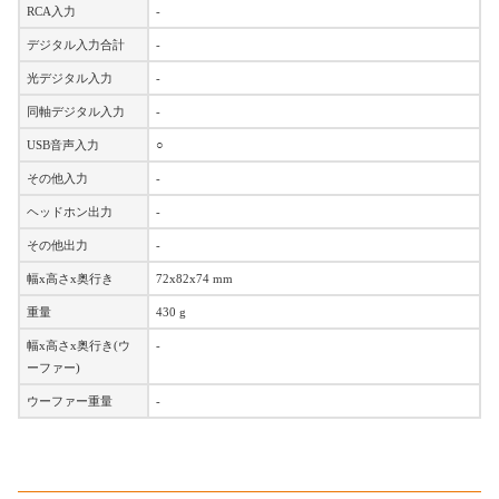
RCA入力
-
デジタル入力合計
-
光デジタル入力
-
同軸デジタル入力
-
USB音声入力
○
その他入力
-
ヘッドホン出力
-
その他出力
-
幅x高さx奥行き
72x82x74 mm
重量
430 g
幅x高さx奥行き(ウ
-
ーファー)
ウーファー重量
-