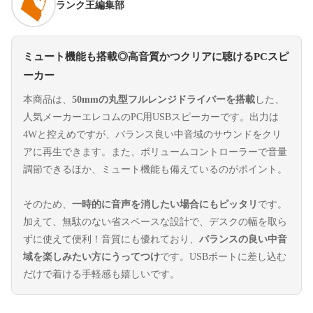
ランク王編集部
ミュート機能も搭載◎高音質かつクリアに聴けるPCスピ
ーカー
本商品は、
50mmの丸型フルレンジドライバーを搭載
した、
人気メーカーエレコムのPC用USBスピーカーです。出力は
4Wと控えめですが、バランス良い中音域のサウンドをクリ
アに再生できます。また、ボリュームコントローラーで音量
調節できるほか、ミュート機能も備えているのがポイント。
そのため、
一時的に音声を消したい場合にもピッタリ
です。
加えて、無駄のない省スペースな設計で、デスクの幅を取ら
ずに使えて便利！音質にも優れており、
バランスの良い中音
域を楽しみたい方にうってつけ
です。USBポートに差し込む
だけで着ける手軽感も嬉しいです。