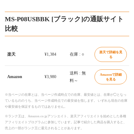
MS-P08USBBK [ブラック]の通販サイト
比較
楽天で詳細を見
楽天
¥1,384
在庫 : ○
る
送料 : 無
Amazonで詳細
Amazon
¥3,980
を見る
料～
※当ページの在庫とは、当ページ作成時点での在庫、最安値とは、在庫が◯となっ
ているもののうち、当ページ作成時点での最安値を指します。 いずれも現在の在庫
や最安値を保証するものではありません。
※ランク王は、Amazon.co.jpアソシエイト、楽天アフィリエイトを始めとした各種
アフィリエイトプログラムに参加しています。記事で紹介した商品を購入すると、
売上の一部がランク王に還元されることがあります。