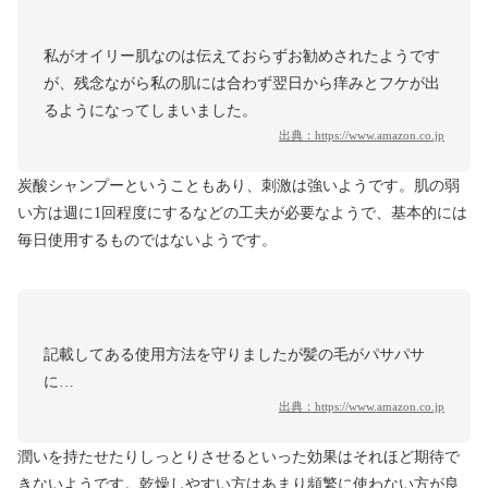
私がオイリー肌なのは伝えておらずお勧めされたようです
が、残念ながら私の肌には合わず翌日から痒みとフケが出
るようになってしまいました。
出典：
https://www.amazon.co.jp
炭酸シャンプーということもあり、刺激は強いようです。肌の弱
い方は週に1回程度にするなどの工夫が必要なようで、基本的には
毎日使用するものではないようです。
記載してある使用方法を守りましたが髪の毛がパサパサ
に…
出典：
https://www.amazon.co.jp
潤いを持たせたりしっとりさせるといった効果はそれほど期待で
きないようです。乾燥しやすい方はあまり頻繁に使わない方が良