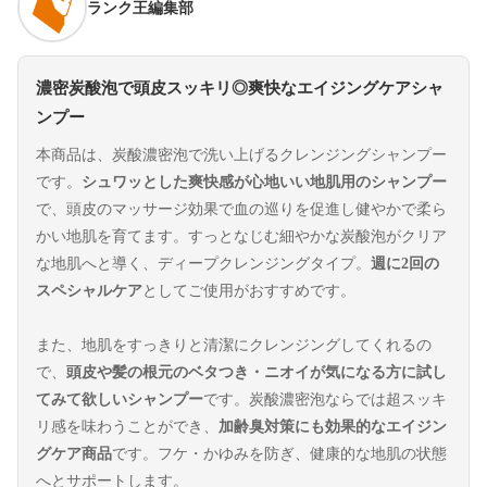
ランク王編集部
濃密炭酸泡で頭皮スッキリ◎爽快なエイジングケアシャ
ンプー
本商品は、炭酸濃密泡で洗い上げるクレンジングシャンプー
です。
シュワッとした爽快感が心地いい地肌用のシャンプー
で、頭皮のマッサージ効果で血の巡りを促進し健やかで柔ら
かい地肌を育てます。すっとなじむ細やかな炭酸泡がクリア
な地肌へと導く、ディープクレンジングタイプ。
週に2回の
スペシャルケア
としてご使用がおすすめです。
また、地肌をすっきりと清潔にクレンジングしてくれるの
で、
頭皮や髪の根元のベタつき・ニオイが気になる方に試し
てみて欲しいシャンプー
です。炭酸濃密泡ならでは超スッキ
リ感を味わうことができ、
加齢臭対策にも効果的なエイジン
グケア商品
です。フケ・かゆみを防ぎ、健康的な地肌の状態
へとサポートします。