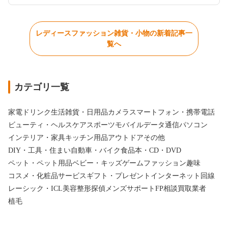
レディースファッション雑貨・小物の新着記事一
覧へ
カテゴリ一覧
家電
ドリンク
生活雑貨・日用品
カメラ
スマートフォン・携帯電話
ビューティ・ヘルスケア
スポーツ
モバイルデータ通信
パソコン
インテリア・家具
キッチン用品
アウトドア
その他
DIY・工具・住まい
自動車・バイク
食品
本・CD・DVD
ペット・ペット用品
ベビー・キッズ
ゲーム
ファッション
趣味
コスメ・化粧品
サービス
ギフト・プレゼント
インターネット回線
レーシック・ICL
美容整形
探偵
メンズサポート
FP相談
買取業者
植毛