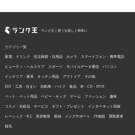
ランク王｜買うを楽しく簡単に
カテゴリ一覧
家電
ドリンク
生活雑貨・日用品
カメラ
スマートフォン・携帯電話
ビューティ・ヘルスケア
スポーツ
モバイルデータ通信
パソコン
インテリア・家具
キッチン用品
アウトドア
その他
DIY・工具・住まい
自動車・バイク
食品
本・CD・DVD
ペット・ペット用品
ベビー・キッズ
ゲーム
ファッション
趣味
コスメ・化粧品
サービス
ギフト・プレゼント
インターネット回線
レーシック・ICL
美容整形
探偵
メンズサポート
FP相談
買取業者
植毛