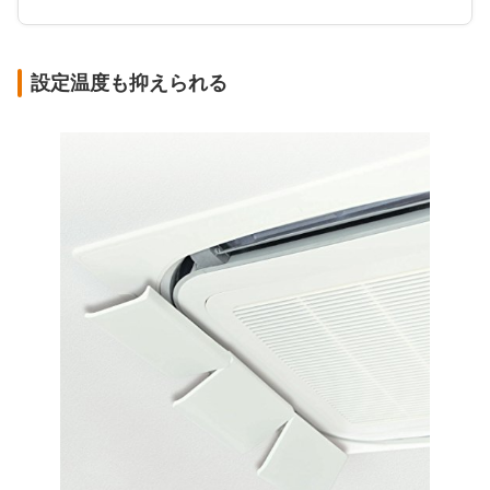
設定温度も抑えられる