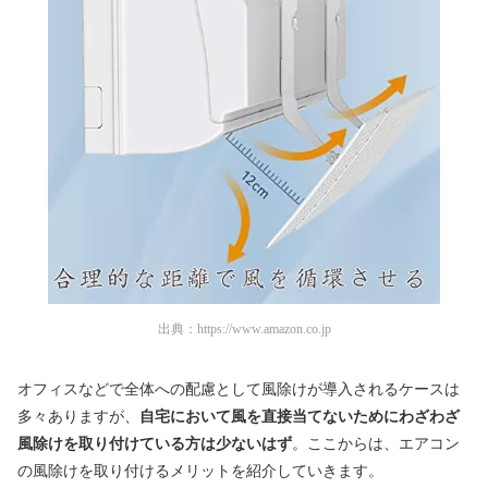
出典：
https://www.amazon.co.jp
オフィスなどで全体への配慮として風除けが導入されるケースは
多々ありますが、
自宅において風を直接当てないためにわざわざ
風除けを取り付けている方は少ないはず
。ここからは、エアコン
の風除けを取り付けるメリットを紹介していきます。