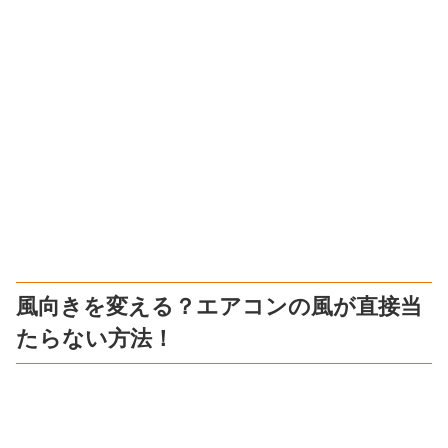
風向きを変える？エアコンの風が直接当
たらない方法！