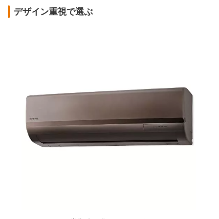
デザイン重視で選ぶ