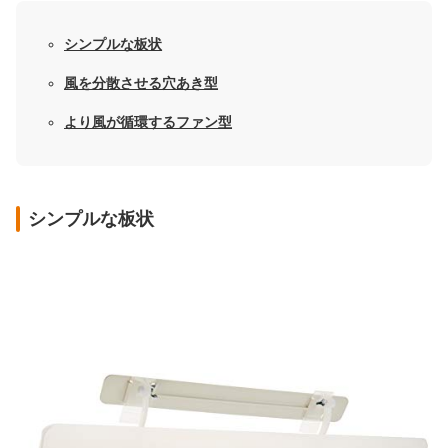
シンプルな板状
風を分散させる穴あき型
より風が循環するファン型
シンプルな板状