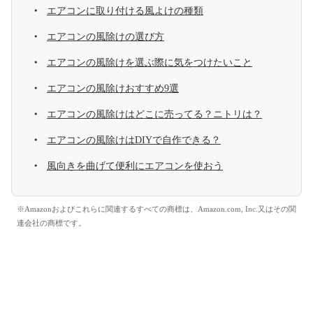
エアコンに取り付ける風よけの種類
エアコンの風除けの選び方
エアコンの風除けを選ぶ際に気をつけたいこと
エアコンの風除けおすすめ9選
エアコンの風除けはどこに売ってる？ニトリは？
エアコンの風除けはDIYで自作できる？
風向きを曲げて便利にエアコンを使おう
※Amazonおよびこれらに関連するすべての商標は、Amazon.com, Inc.又はその関
連会社の商標です。