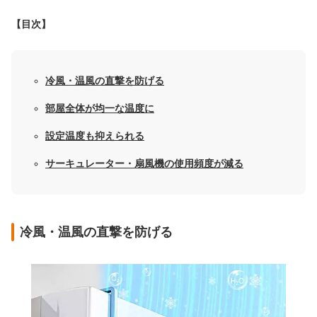
【目次】
冷風・温風の直撃を防げる
部屋全体が均一な温度に
設定温度も抑えられる
サーキュレーター・扇風機の使用頻度が減る
冷風・温風の直撃を防げる