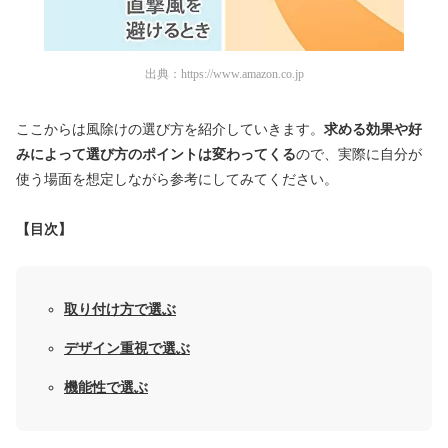
出典：
https://www.amazon.co.jp
ここからは風除けの選び方を紹介していきます。
求める効果や好
みによって選び方のポイントは変わってくる
ので、実際に自分が
使う場面を想定しながら参考にしてみてください。
【目次】
取り付け方で選ぶ
デザイン重視で選ぶ
機能性で選ぶ