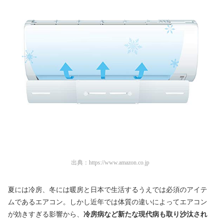
出典：
https://www.amazon.co.jp
夏には冷房、冬には暖房と日本で生活するうえでは必須のアイテ
ムであるエアコン。しかし近年では体質の違いによってエアコン
が効きすぎる影響から、
冷房病など新たな現代病も取り沙汰され