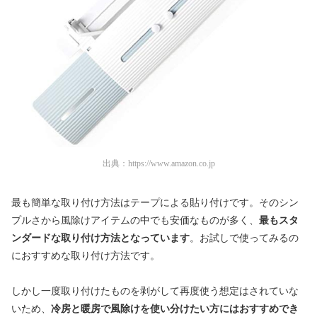
出典：
https://www.amazon.co.jp
最も簡単な取り付け方法はテープによる貼り付けです。そのシン
プルさから風除けアイテムの中でも安価なものが多く、
最もスタ
ンダードな取り付け方法となっています
。お試しで使ってみるの
におすすめな取り付け方法です。
しかし一度取り付けたものを剥がして再度使う想定はされていな
いため、
冷房と暖房で風除けを使い分けたい方にはおすすめでき