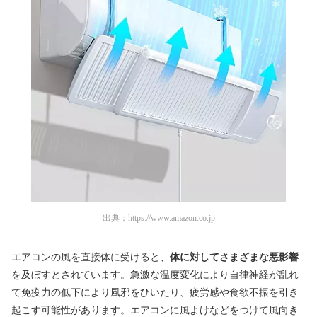
出典：
https://www.amazon.co.jp
エアコンの風を直接体に受けると、
体に対してさまざまな悪影響
を及ぼすとされています。急激な温度変化により自律神経が乱れ
て免疫力の低下により風邪をひいたり、疲労感や食欲不振を引き
起こす可能性があります。エアコンに風よけなどをつけて風向き