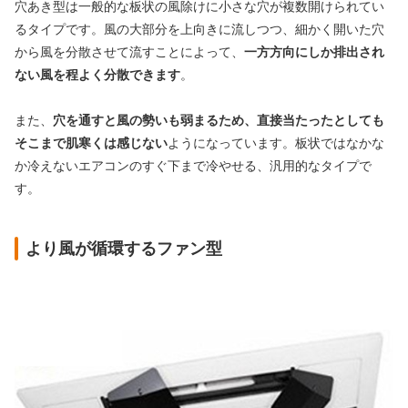
穴あき型は一般的な板状の風除けに小さな穴が複数開けられてい
るタイプです。風の大部分を上向きに流しつつ、細かく開いた穴
から風を分散させて流すことによって、
一方方向にしか排出され
ない風を程よく分散できます
。
また、
穴を通すと風の勢いも弱まるため、直接当たったとしても
そこまで肌寒くは感じない
ようになっています。板状ではなかな
か冷えないエアコンのすぐ下まで冷やせる、汎用的なタイプで
す。
より風が循環するファン型