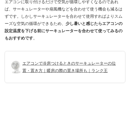
エアコンに取り付けるだけで空気が循環しやすくなるのであれ
ば、サーキュレーターや扇風機などを合わせて使う機会も減るは
ずです。しかしサーキュレーターを合わせて使用すればよりスム
ーズな空気の循環ができるため、
少し暑いと感じたらエアコンの
設定温度を下げる前にサーキュレーターを合わせて使ってみるの
もおすすめです
。
エアコンで冷房つけるときのサーキュレーターの位
置・置き方｜暖房の際の置き場所も｜ランク王