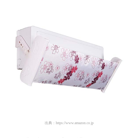
出典：
https://www.amazon.co.jp