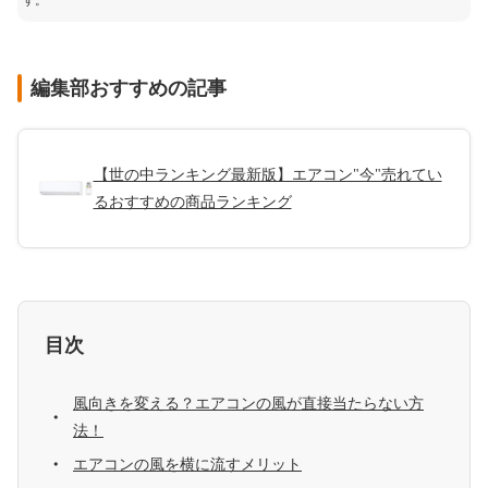
す。
編集部おすすめの記事
【世の中ランキング最新版】エアコン"今"売れてい
るおすすめの商品ランキング
目次
風向きを変える？エアコンの風が直接当たらない方
法！
エアコンの風を横に流すメリット