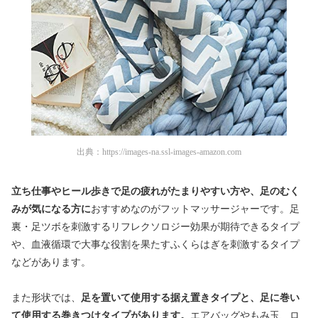
出典：
https://images-na.ssl-images-amazon.com
立ち仕事やヒール歩きで足の疲れがたまりやすい方や、足のむく
みが気になる方に
おすすめなのがフットマッサージャーです。足
裏・足ツボを刺激するリフレクソロジー効果が期待できるタイプ
や、血液循環で大事な役割を果たすふくらはぎを刺激するタイプ
などがあります。
また形状では、
足を置いて使用する据え置きタイプと、足に巻い
て使用する巻きつけタイプがあります。
エアバッグやもみ玉、ロ