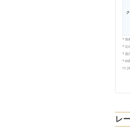
ク
* 
* 
* 
* 
*1 
レ