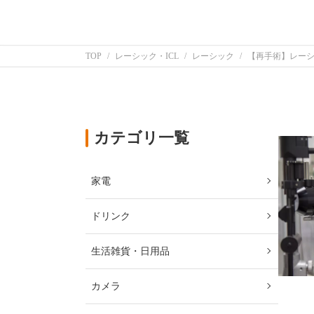
TOP
レーシック・ICL
レーシック
【再手術】レー
カテゴリ一覧
家電
ドリンク
生活雑貨・日用品
カメラ