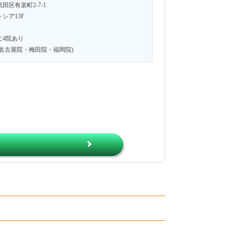
田区有楽町2-7-1
シア13F
に4院あり
・名古屋院・梅田院・福岡院)