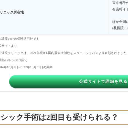
東京都千代
有楽町イト
リニック所在地
ほか全国
(札幌院
自由診療のため保険適用外です
公式サイトより
品川近視クリニックは、2021年度ICL国内最多症例数をスター・ジャパンより表彰されました
60回払い/レンズ代除く
2004年10月1日~2022年10月31日の期間
公式サイトで詳細を見る
ーシック手術は2回目も受けられる？