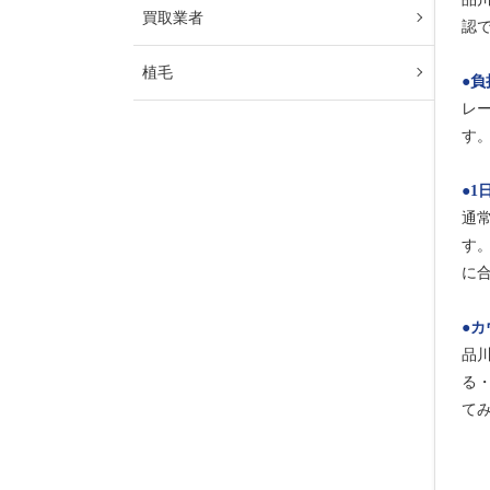
買取業者
認
植毛
●
負
レ
す。
●
1
通
す
に
●
カ
品
る
て