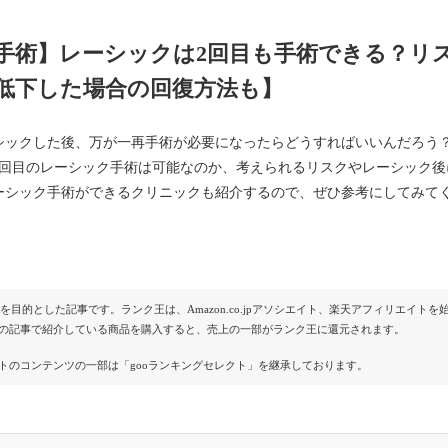
手術】レーシックは2回目も手術できる？リ
低下した場合の回復方法も】
シックした後、万が一再手術が必要になったらどうすればいいんだろう
2回目のレーシック手術は可能なのか、考えられるリスクやレーシック
ーシック手術ができるクリニックも紹介するので、ぜひ参考にしてみて
Rを目的とした記事です。ランク王は、Amazon.co.jpアソシエイト、楽天アフィリエイ
の記事で紹介している商品を購入すると、売上の一部がランク王に還元されます。
トのコンテンツの一部は「gooランキングセレクト」を継承しております。