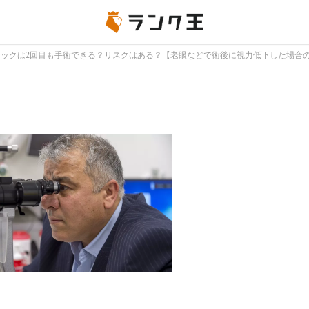
シックは2回目も手術できる？リスクはある？【老眼などで術後に視力低下した場合