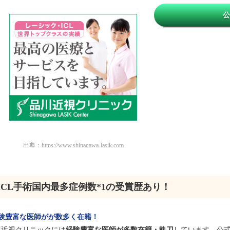
出典：
https://www.shinagawa-lasik.com
ICL手術国内最多症例数*1の受賞歴あり！
験豊富な医師がが数多く在籍！
川近視クリニックには
経験豊富な医師が多数在籍・執刀
しています。公