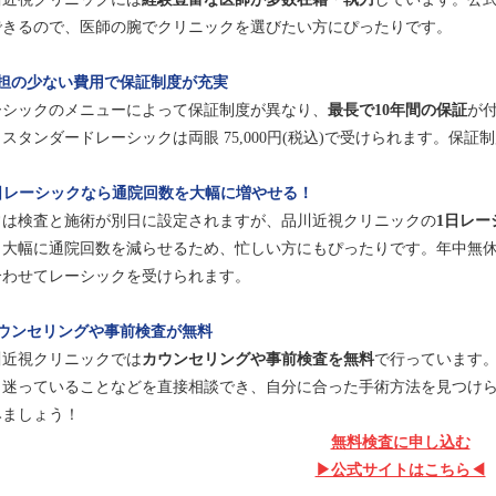
できるので、医師の腕でクリニックを選びたい方にぴったりです。
担の少ない費用で
保証制度が充実
ーシックのメニューによって保証制度が異なり、
最長で10年間の保証
が
スタンダードレーシックは両眼 75,000円(税込)で受けられます。保
日レーシックなら通院回数を大幅に増やせる！
常は検査と施術が別日に設定されますが、品川近視クリニックの
1日レー
。大幅に通院回数を減らせるため、忙しい方にもぴったりです。年中無
合わせてレーシックを受けられます。
ウンセリングや事前検査が無料
川近視クリニックでは
カウンセリングや事前検査を無料
で行っています。
・迷っていることなどを直接相談でき、自分に合った手術方法を見つけ
みましょう！
無料検査に申し込む
▶︎公式サイトはこちら◀︎