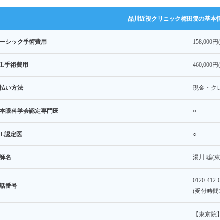
品川近視クリニック梅田院の基本
ーシック手術費用
158,000
CL手術費用
460,000
払い方法
現金・ク
本眼科学会認定専門医
○
CL認定医
○
師名
湯川 聡(
0120-412-
話番号
(受付時間10
【東京院