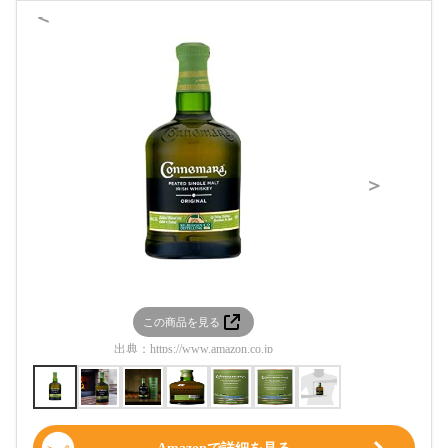
＜
＞
この商品を見る
この
出典：
https://www.amazon.co.jp
出典：
htt