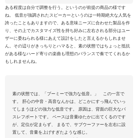
ある程度は自分で調整を行う。というのが前提の商品の様です
ね。 低音が強調されたスピーカーというのは一時期絶大な人気を
誇ったこともありますので、ある意味ニーズに合わせた製品を作
り、その上でカスタマイズ性を持ち好みに左右される部分はユー
ザーに委ねられる様にあえて設計をしたと言えるかもしれませ
ん。その辺りがきっちりとハマると、素の状態ではちょっと抵抗
がある様なハード寄りの楽曲も理想のバランスで奏でてくれるか
もしれませんね。
素の状態では、「ブーミーで強力な低音。」 この一言で
す。 肝心の中音・高音なんかは、どこかにすっ飛んでいっ
てしまうほどの強力な低音です。 原因は、背面の巨大なバ
スレフポートです。 ベースは音量ゆたかに出てくるのです
が、定位が定まらず、 まるで、サブウーファーを左右に設
置して、音量を上げすぎたような感じ。