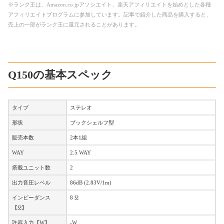
※ランク王は、Amazon.co.jpアソシエイト、楽天アフィリエイトを始めとした各種
アフィリエイトプログラムに参加しています。記事で紹介した商品を購入すると、
売上の一部がランク王に還元されることがあります。
Q150の基本スペック
タイプ
ステレオ
形状
ブックシェルフ型
販売本数
2本1組
WAY
2.5 WAY
搭載ユニット数
2
出力音圧レベル
86dB (2.83V/1m)
インピーダンス
8 Ω
【Ω】
許容入力【W】
-W