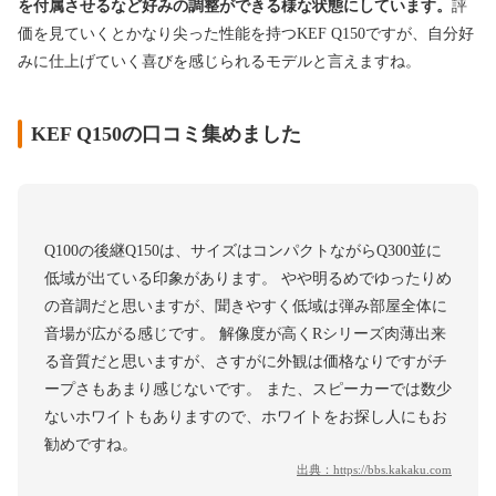
を付属させるなど好みの調整ができる様な状態にしています。
評
価を見ていくとかなり尖った性能を持つKEF Q150ですが、自分好
みに仕上げていく喜びを感じられるモデルと言えますね。
KEF Q150の口コミ集めました
Q100の後継Q150は、サイズはコンパクトながらQ300並に
低域が出ている印象があります。 やや明るめでゆったりめ
の音調だと思いますが、聞きやすく低域は弾み部屋全体に
音場が広がる感じです。 解像度が高くRシリーズ肉薄出来
る音質だと思いますが、さすがに外観は価格なりですがチ
ープさもあまり感じないです。 また、スピーカーでは数少
ないホワイトもありますので、ホワイトをお探し人にもお
勧めですね。
出典：
https://bbs.kakaku.com