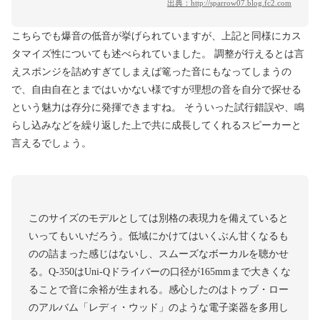
出典：
http://sparrow07.blog.fc2.com
こちらでも爆音の低音が挙げられていますが、上記と同様にカス
タマイズ性についても述べられていました。 調整が行えるとは言
えスポンジを詰めすぎてしまえば篭った音にもなってしまうの
で、自由自在とまではいかない様ですが理想の音を自分で探せる
という魅力は存分に発揮できますね。 そういった試行錯誤や、鳴
らし込みなどを繰り返した上で共に成長してくれるスピーカーと
言えるでしょう。
このサイズのモデルとしては別格の表現力を備えていると
いってもいいだろう。低域にかけてはいくぶん甘くなるも
のの詰まった感じはないし、スムーズなボーカルを聴かせ
る。Q-350はUni-Qドライバーの口径が165mmまで大きくな
ることで音に余裕が生まれる。感心したのはトゥブ・ロー
のアルバム「レディ・ウッド」のような電子楽器を多用し