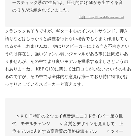
ースティック系の”生音”は、圧倒的にQ150から出てくる音
のほうが洗練されていました。
出典：
http://theriddle.seesaa.net
クラシックもそうですが、ギター中心のインストサウンド、弾き
語りなどはしっかりと調整を行わない場合でもうまく作用してく
れるかもしれませんね。 やはりスピーカーによる向き不向きとい
うのは存在し、強いジャンル弱いジャンルがある事には間違いあ
りませんが、その中でより良いモデルを探求する楽しさというの
もありますね。 KEF Q150に関しては口コミが少ないというのもあ
るのですが、その中では全体的な意見は揃っており特に特徴がは
っきりとしているスピーカーと言えます。
○ ＫＥＦ特許の２ウェイ点音源ユニＱドライバー 第８世
代 モデルチェンジ ○ 音質とデザインを見直して、上
位モデルに肉迫する高音質の価格破壊モデル ○ ツィー