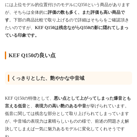
には上位モデル的位置付けのモデルにQ350という商品があります
が、そちらは全体的に
評価の数も多く、また評価も高い商品で
す
。下部の商品比較で取り上げるので詳細はそちらをご確認頂き
たいのですが、
KEF Q150は残念ながらQ350の影に隠れてしまっ
ている印象です。
KEF Q150の良い点
くっきりとした、艶やかな中音域
KEF Q150の特徴として、
悪い点として上がってしまった爆音とも
言える低音
と、
表現力の高い艶のある中音
が挙げられています。
低音に関しては残念な部分として取り上げられてしまっています
が、中音域の表現力は素晴らしいものの様で、前述の問題さえ解
決してしまえば一気に魅力あるモデルに変化してくれそうです
ね。