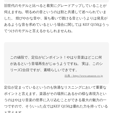
旧世代のモデルと比べると着実にグレードアップしていることが
伺えますね。明るめの音というのは割と共通して述べられていま
した。 煌びやかな音や、落ち着いて聴ける音というよりは発見が
あるような音を求めているという場合に関しては KEF Q150はうっ
てつけのモデルと言えるかもしれませんね。
この値段で、定位がピンポイント！やはり音楽はどこに何
があるという音場再生がじゅうようですね。 実は、このシ
リーズ2台目ですが、素晴らしいできです。
出典：
https://www.amazon.co.jp
定位が定まっているというのも快適なリスニングにおいて重要な
ポイントと言えます。楽器がその場所にあるかの様な表現力とい
うのはやはり音楽の世界に入り込むことができる最大の魅力の一
つですので、そういった点ではKEF Q150は優れた力を持っている
と言えます。