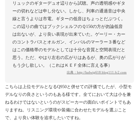
リュックのギターデュオ辺りから試聴。声の透明感やギタ
ーの切れなどは申し分ない。しかし、列車の通過音は中央
線と言うよりは市電。ギターの低音はちょっとだぶつく。
この辺りの曲ではブックシェルフのＱ150の方が勿論低音
は出ないが、より良い表現が出来ていた。ゲーリー・カー
のコントラバスとオルガン、インバルのマーラー３番など
はこの価格帯のモデルとしては十分な音質と空間表現だと
思う。ただ、やはり左右の広がりはあるが、奥の広がりが
もう少し欲しい。（これはＫＥＦ全体に言える事）
出典：
http://ludwig618.blog111.fc2.com
こちらは上位モデルとなるQ950と併せての評価でしたが、小型モ
デルなりの良さというのもある様です。全てにおいて大は小を兼
ねるわけではないというのがスピーカーの面白いポイントでもあ
りますね。リスニング環境や装備に合わせたモデルを選ぶこと
で、より良い体験を追求したいですね。