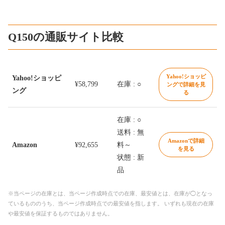
Q150の通販サイト比較
Yahoo!ショッピ
Yahoo!ショッピ
¥58,799
在庫 : ○
ングで詳細を見
ング
る
在庫 : ○
送料 : 無
Amazonで詳細
Amazon
¥92,655
料～
を見る
状態 : 新
品
※当ページの在庫とは、当ページ作成時点での在庫、最安値とは、在庫が◯となっ
ているもののうち、当ページ作成時点での最安値を指します。 いずれも現在の在庫
や最安値を保証するものではありません。