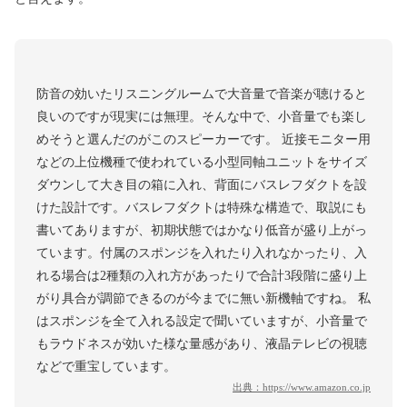
防音の効いたリスニングルームで大音量で音楽が聴けると
良いのですが現実には無理。そんな中で、小音量でも楽し
めそうと選んだのがこのスピーカーです。 近接モニター用
などの上位機種で使われている小型同軸ユニットをサイズ
ダウンして大き目の箱に入れ、背面にバスレフダクトを設
けた設計です。バスレフダクトは特殊な構造で、取説にも
書いてありますが、初期状態ではかなり低音が盛り上がっ
ています。付属のスポンジを入れたり入れなかったり、入
れる場合は2種類の入れ方があったりで合計3段階に盛り上
がり具合が調節できるのが今までに無い新機軸ですね。 私
はスポンジを全て入れる設定で聞いていますが、小音量で
もラウドネスが効いた様な量感があり、液晶テレビの視聴
などで重宝しています。
出典：
https://www.amazon.co.jp