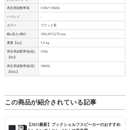
再生周波数帯域
51Hz〜28kHz
ハイレゾ
-
カラー
ブラック系
幅x高さx奥行
180x307x278 mm
重量【kg】
5.6 kg
再生周波数帯域(低)
51Hz
【Hz】
再生周波数帯域(高)
28KHz
【KHz】
この商品が紹介されている記事
【2025最新】ブックシェルフスピーカーのおすすめ