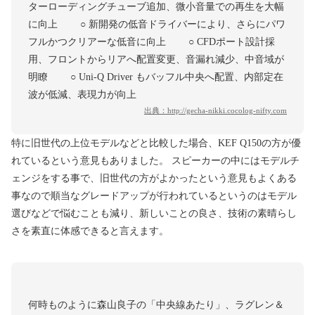
ターローディングチューブ追加、微小音量での再生を大幅
に向上 ○ 新開発の低音ドライバーにより、さらにパワ
フルかつクリアーな低音に向上 ○ CFDポート設計採
用、フロントからリアへ配置変更、音漏れ減少、中音域が
明瞭 ○ Uni-Q Driver もバッフル中央へ配置、内部定在
波が低減、表現力が向上
出典：
http://gecha-nikki.cocolog-nifty.com
特に旧世代の上位モデルなどと比較した場合、KEF Q150の方が優
れているという意見もありました。 スピーカーの中にはモデルチ
ェンジをする事で、旧世代の方がよかったという意見もよくある
事なので順当なグレードアップが行われているというのはモデル
選びなどで悩むことも減り、新しいことの良さ、技術の素晴らし
さを素直に体感できると言えます。
何時ものように森山良子の「中央線あたり」、ラグレン＆