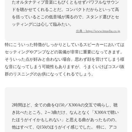
たオルタナティブ音楽にもびくともせずパワフルなサウン
ドを聴かせてくれることだ。コンパクトだからといって高
を括っているとこの低音域が濁るので、スタンド選びとセ
ッティングには心して臨みたい。
出典：
https://www.itmedia.co.jp
特にこういった特徴がしっかりとしているスピーカーにおいては
セッティングやアンプなどの装備が非常に重要になってきます。
そういった点が好みと合わない場合、思わず顔を背けてしまう様
な音になってしまう可能性もありますが、うまくいけばコスパ抜
群のリスニングのお供になってくれるでしょう。
2時間ほど、全ての曲をQ150／X300Aの交互で鳴らし、聴
き比べたところ、2～3曲だけ、なんとなく「X300Aで聴い
たほうがイイかもしれない」と思える曲があったものの、
他はすべて、Q150のほうがイイ感じでした。 特に、アコ