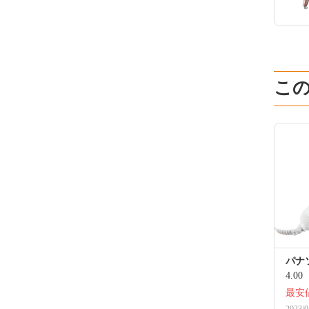
こ
パナソ
4.00
最安
2023/0