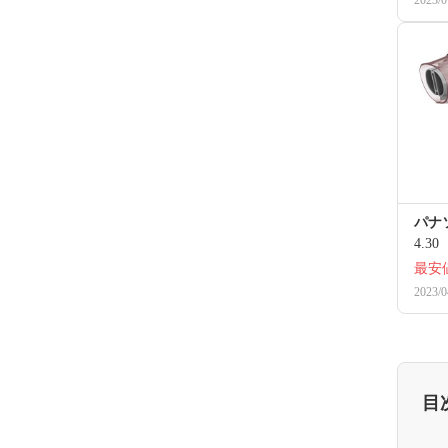
パナソ
4.30
最安
2023/0
目