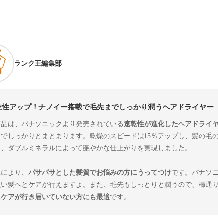
ランク王編集部
乾性アップ！ナノイー搭載で毛先までしっかり潤うヘアドライヤー
商品は、パナソニックより発売されている
速乾性が進化したヘアドライ
までしっかりとまとまります。乾燥のスピードは15％アップし、髪の毛
り、ダブルミネラルによって艶やかな仕上がりを実現しました。
れにより、
パサパサとした髪質でお悩みの方にうってつけ
です。パナソ
強い髪へとケアが行えますよ。また、毛先もしっとりと潤うので、櫛通
にケアが行き届いていない方にも最適
です。