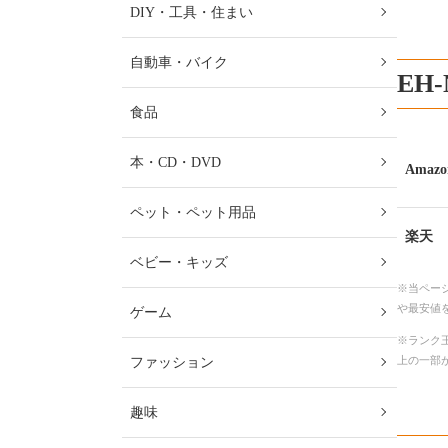
DIY・工具・住まい
自動車・バイク
EH
食品
本・CD・DVD
Amazo
ペット・ペット用品
楽天
ベビー・キッズ
※当ペー
や最安値
ゲーム
※ランク王
上の一部
ファッション
趣味