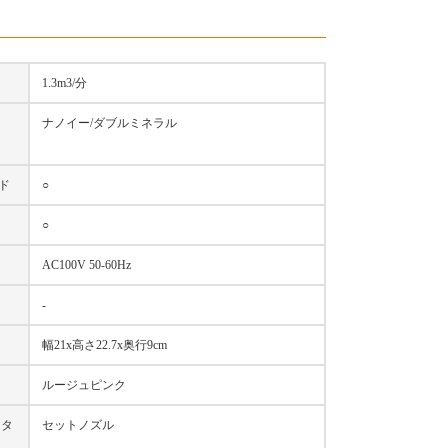
】
1.3m3/分
ナノイー/ダブルミネラル
ド
○
○
AC100V 50-60Hz
-
幅21x高さ22.7x奥行9cm
ルージュピンク
アタ
セットノズル