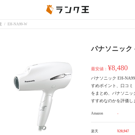
電
EH-NA99-W
パナソニック ヘ
¥8,480
最安値：
パナソニック EH-NA
すめポイント、口コミ
をまとめ、パナソニック 
すすめなのかを評価し
Amazon
-
楽天
¥20,947