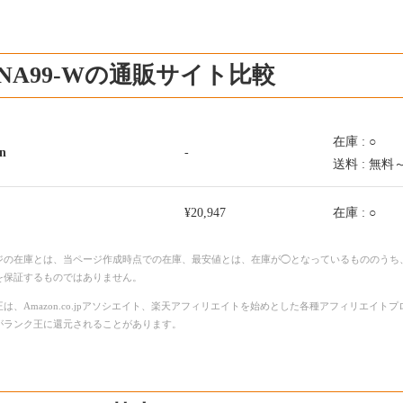
-NA99-Wの通販サイト比較
在庫 : ○
n
-
送料 : 無料
¥20,947
在庫 : ○
ジの在庫とは、当ページ作成時点での在庫、最安値とは、在庫が◯となっているもののうち
を保証するものではありません。
は、Amazon.co.jpアソシエイト、楽天アフィリエイトを始めとした各種アフィリエイ
がランク王に還元されることがあります。