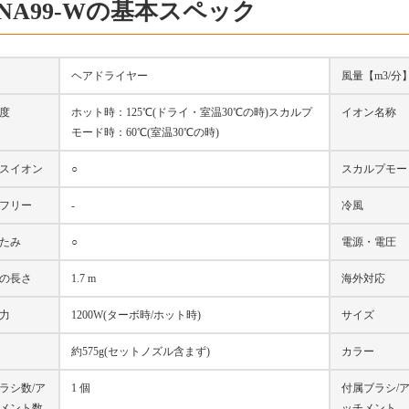
-NA99-Wの基本スペック
ヘアドライヤー
風量【m3/分
度
ホット時：125℃(ドライ・室温30℃の時)スカルプ
イオン名称
モード時：60℃(室温30℃の時)
スイオン
○
スカルプモー
フリー
-
冷風
たみ
○
電源・電圧
の長さ
1.7 m
海外対応
力
1200W(ターボ時/ホット時)
サイズ
約575g(セットノズル含まず)
カラー
ラシ数/ア
1 個
付属ブラシ/
メント数
ッチメント