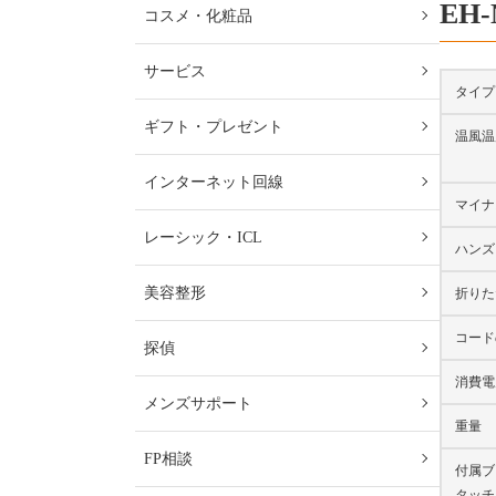
EH
コスメ・化粧品
サービス
タイプ
ギフト・プレゼント
温風温
インターネット回線
マイナ
レーシック・ICL
ハンズ
美容整形
折りた
コード
探偵
消費電
メンズサポート
重量
FP相談
付属ブ
タッチ