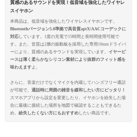
質感のあるサウンドを実現！低音域を強化したワイヤレ
スイヤホン
本商品は、低音域を強化したワイヤレスイヤホンです。
Bluetoothバージョン5.0準拠で高音質aptX/AACコーデックに
対応
しています。1度の充電で15時間と長時間使用可能で
す。また、音質は2層の振動板を採用した専用10mmドライバ
ーにより、質感のあるサウンドを実現しています。
イヤーピ
ースは薄く柔らかなシリコン素材により抜群のフィット感を
味わえます
よ。
さらに、音楽だけでなくマイクを内蔵してハンズフリー通話
が可能で、
通話時に周囲の雑音を緩和したい方にピッタリ！
スマホアプリから設定を変更したり、イヤホンを紛失した場
合に最後に接続した場所を地図で確認することもできるた
め、
紛失したくない方にもおすすめ
したい商品です。