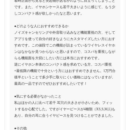
着時正面から見ると突起物があるかのように目立ってしまうこと
です。また、イヤホンケースも若干大きいように感じて、もう少
しコンパクト感が欲しかったなと思います。
●どのような人におすすめできるか
ノイズキャンセリングや外音取り込みなど機能重視の方、そして
アプリを使って自分の好きなようにカスタマイズしたい方におす
すめです。この値段でこの機能が詰まっているワイヤレスイヤホ
ンはなかなか見つからないと思いますので、コスパを重視しなが
らも機能面を大切にしたい方には本当におすすめです。
逆にイヤホン本体のコンパクト感を求めている方、コスパ重視
+最低限の機能で十分という方にはおすすめできません。1万円台
後半ということで多少手に取りにくい価格にはなっていますが、
最高の一品ですのでぜひおすすめしたいです！
●気にする必要がなかったこと
私はほかの人に比べて若干 耳穴の大きさが小さいため、フィッ
トするか心配でした。ですがイヤーピースが4種類（XS,S,M,L)も
あり、自分の耳に合うイヤピースを見つけることができました。
●その他