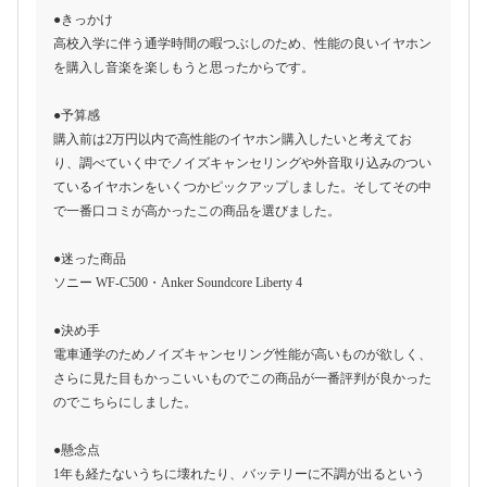
●きっかけ
高校入学に伴う通学時間の暇つぶしのため、性能の良いイヤホン
を購入し音楽を楽しもうと思ったからです。
●予算感
購入前は2万円以内で高性能のイヤホン購入したいと考えてお
り、調べていく中でノイズキャンセリングや外音取り込みのつい
ているイヤホンをいくつかピックアップしました。そしてその中
で一番口コミが高かったこの商品を選びました。
●迷った商品
ソニー WF-C500・Anker Soundcore Liberty 4
●決め手
電車通学のためノイズキャンセリング性能が高いものが欲しく、
さらに見た目もかっこいいものでこの商品が一番評判が良かった
のでこちらにしました。
●懸念点
1年も経たないうちに壊れたり、バッテリーに不調が出るという