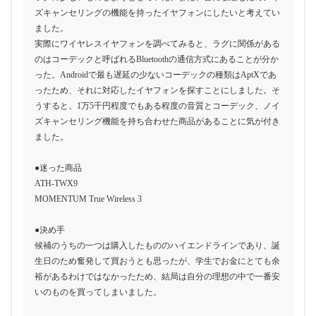
ズキャンセリングの機能を持ったイヤフォンにしたいと考えてい
ました。
実際にワイヤレスイヤフォンを調べてみると、ラグに関係がある
のはコーデックと呼ばれるBluetoothの通信方式にあることが分か
った。Androidで最も遅延の少ないコーデックの種類はAptXであ
ったため、それに対応したイヤフォンを探すことにしました。そ
うすると、1万5千円程度でもある程度の音質とコーデック、ノイ
ズキャンセリング機能を持ち合わせた商品があることに気が付き
ました。
●迷った商品
ATH-TWX9
MOMENTUM True Wireless 3
●決め手
候補のうちの一つは購入したもののハイエンドラインであり、誕
生日のため奮発して買おうとも思ったが、学生でお金にとても余
裕があるわけではなかったため、結局は自分の理想の中で一番安
いのものを買ってしまいました。