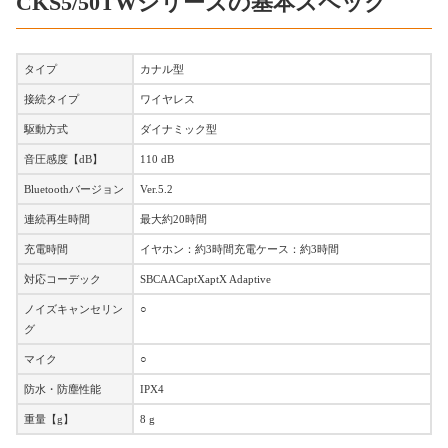
CKS5/50TWシリーズの基本スペック
タイプ
カナル型
接続タイプ
ワイヤレス
駆動方式
ダイナミック型
音圧感度【dB】
110 dB
Bluetoothバージョン
Ver.5.2
連続再生時間
最大約20時間
充電時間
イヤホン：約3時間充電ケース：約3時間
対応コーデック
SBCAACaptXaptX Adaptive
ノイズキャンセリン
○
グ
マイク
○
防水・防塵性能
IPX4
重量【g】
8 g