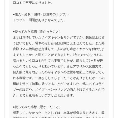
口コミで不安になりました。
●搬入・受取・開封・設置時のトラブル
トラブル・問題はありませんでした。
●使ってみた感想（良かったこと）
まずは期待していたノイズキャンセリングですが、想像以上に良
く効いており、電車の走行音もほぼ聞こえませんでした。また外
音取り込み機能は想定通りで、人の話し声はイヤホンを付けたま
までもしっかりと聞くことができました。1年もたたないうちに
壊れるという口コミがとても不安でしたが、購入して9ヶ月が経
った今でもしっかりと動いています。またアプリが大変優秀で、
個人的に最も助かったのがイヤホンの位置を地図上に表示してく
れる機能です。一度なくしてしまったことがありましたが、この
機能を使って無事に見つけることができました。他にもイコライ
ザーの設定や、ノイズキャンセリングの強さを設定することがで
き、とても素晴らしいアプリだと思います。
●使ってみた感想（悪かったこと）
想定していなかったこととしては、本体が想像よりも大きく、装