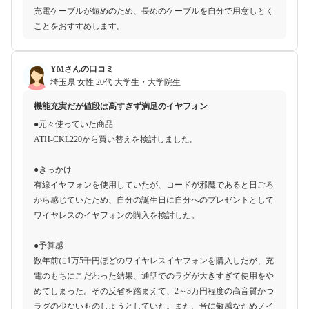
充電ケーブルが短めのため、長めのケーブルを自分で用意しとく
ことをおすすめします。
YMさんの口コミ
埼玉県
女性
20代
大学生・大学院生
機能充実だが値段は高すぎず満足のイヤフォン
●元々使っていた商品
ATH-CKL220から買い替えを検討しました。
●きっかけ
有線イヤフォンを使用していたが、コードが邪魔であると日ごろ
から感じていたため、自分の誕生日に自分へのプレゼントとして
ワイヤレスのイヤフォンの購入を検討した。
●予算感
数年前に1万5千円ほどのワイヤレスイヤフォンを購入したが、充
電のもちにこだわった結果、通話でのラグが大きすぎて使用をや
めてしまった。その反省を踏まえて、2～3万円程度の高音質かつ
ラグの少ないものしようとしていた。また、音に敏感なためノイ