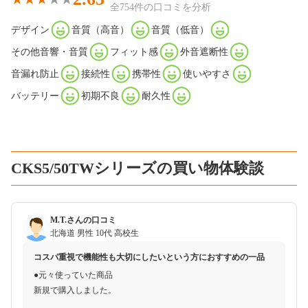
全754件の口コミを分析
デザイン
音質（高音）
音質（低音）
その他音響・音質
フィット感
外音遮断性
音漏れ防止
接続性
携帯性
使いやすさ
バッテリー
初期不良
耐久性
CKS5/50TWシリーズの買い物体験談
M.T.さんの口コミ
北海道
男性
10代
高校生
コスパ重視で機能性も大切にしたいという方におすすめの一品
●元々使っていた商品
新規で購入しました。