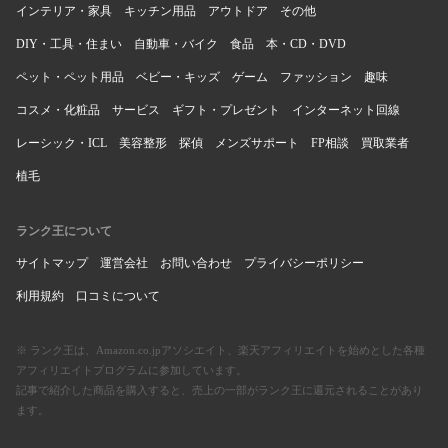
インテリア・家具
キッチン用品
アウトドア
その他
DIY・工具・住まい
自動車・バイク
食品
本・CD・DVD
ペット・ペット用品
ベビー・キッズ
ゲーム
ファッション
趣味
コスメ・化粧品
サービス
ギフト・プレゼント
インターネット回線
レーシック・ICL
美容整形
探偵
メンズサポート
FP相談
買取業者
植毛
ランク王について
サイトマップ
運営会社
お問い合わせ
プライバシーポリシー
利用規約
口コミについて
※ ランク王は、Amazon.co.jpアソシエイト、楽天アフィリエイトを始めとした各種
アフィリエイトプログラムに参加しています。
記事で紹介した商品を購入すると、売上の一部がランク王に還元されることがあり
ます。