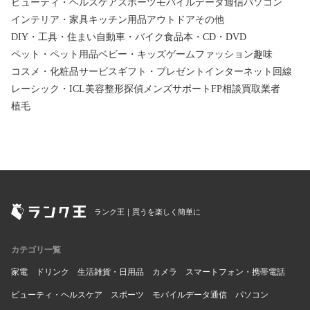
ビューティ・ヘルスケア
スポーツ
モバイルデータ通信
パソコン
インテリア・家具
キッチン用品
アウトドア
その他
DIY・工具・住まい
自動車・バイク
食品
本・CD・DVD
ペット・ペット用品
ベビー・キッズ
ゲーム
ファッション
趣味
コスメ・化粧品
サービス
ギフト・プレゼント
インターネット回線
レーシック・ICL
美容整形
探偵
メンズサポート
FP相談
買取業者
植毛
ランク王｜買うを楽しく簡単に
カテゴリ一覧
家電
ドリンク
生活雑貨・日用品
カメラ
スマートフォン・携帯電話
ビューティ・ヘルスケア
スポーツ
モバイルデータ通信
パソコン