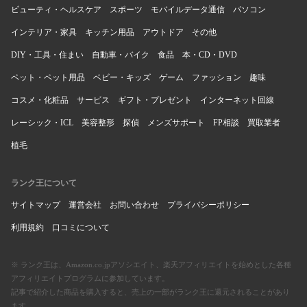
ビューティ・ヘルスケア
スポーツ
モバイルデータ通信
パソコン
インテリア・家具
キッチン用品
アウトドア
その他
DIY・工具・住まい
自動車・バイク
食品
本・CD・DVD
ペット・ペット用品
ベビー・キッズ
ゲーム
ファッション
趣味
コスメ・化粧品
サービス
ギフト・プレゼント
インターネット回線
レーシック・ICL
美容整形
探偵
メンズサポート
FP相談
買取業者
植毛
ランク王について
サイトマップ
運営会社
お問い合わせ
プライバシーポリシー
利用規約
口コミについて
※ ランク王は、Amazon.co.jpアソシエイト、楽天アフィリエイトを始めとした各種
アフィリエイトプログラムに参加しています。
記事で紹介した商品を購入すると、売上の一部がランク王に還元されることがあり
ます。