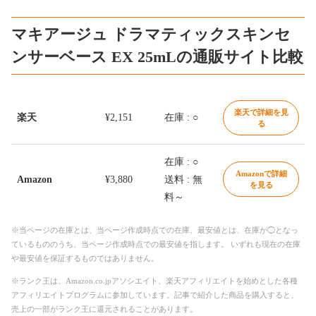
マキアージュ ドラマティックスキンセ
ンサーベース EX 25mLの通販サイト比較
楽天で詳細を見
楽天
¥2,151
在庫 : ○
る
在庫 : ○
Amazonで詳細
Amazon
¥3,880
送料 : 無
を見る
料～
※当ページの在庫とは、当ページ作成時点での在庫、最安値とは、在庫が◯となっ
ているもののうち、当ページ作成時点での最安値を指します。 いずれも現在の在庫
や最安値を保証するものではありません。
※ランク王は、Amazon.co.jpアソシエイト、楽天アフィリエイトを始めとした各種
アフィリエイトプログラムに参加しています。記事で紹介した商品を購入すると、
売上の一部がランク王に還元されることがあります。