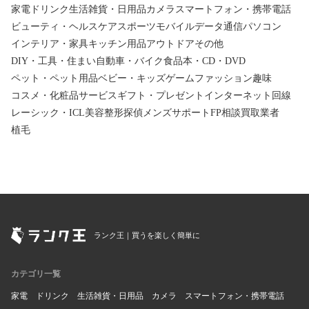
家電
ドリンク
生活雑貨・日用品
カメラ
スマートフォン・携帯電話
ビューティ・ヘルスケア
スポーツ
モバイルデータ通信
パソコン
インテリア・家具
キッチン用品
アウトドア
その他
DIY・工具・住まい
自動車・バイク
食品
本・CD・DVD
ペット・ペット用品
ベビー・キッズ
ゲーム
ファッション
趣味
コスメ・化粧品
サービス
ギフト・プレゼント
インターネット回線
レーシック・ICL
美容整形
探偵
メンズサポート
FP相談
買取業者
植毛
ランク王｜買うを楽しく簡単に
カテゴリ一覧
家電
ドリンク
生活雑貨・日用品
カメラ
スマートフォン・携帯電話