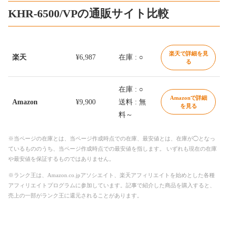
KHR-6500/VPの通販サイト比較
楽天で詳細を見
楽天
¥6,987
在庫 : ○
る
在庫 : ○
Amazonで詳細
Amazon
¥9,900
送料 : 無
を見る
料～
※当ページの在庫とは、当ページ作成時点での在庫、最安値とは、在庫が◯となっ
ているもののうち、当ページ作成時点での最安値を指します。 いずれも現在の在庫
や最安値を保証するものではありません。
※ランク王は、Amazon.co.jpアソシエイト、楽天アフィリエイトを始めとした各種
アフィリエイトプログラムに参加しています。記事で紹介した商品を購入すると、
売上の一部がランク王に還元されることがあります。