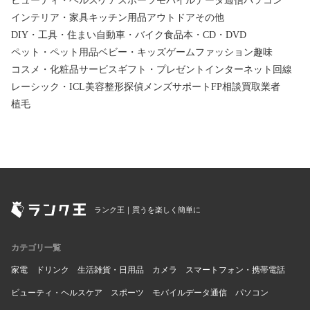
ビューティ・ヘルスケア
スポーツ
モバイルデータ通信
パソコン
インテリア・家具
キッチン用品
アウトドア
その他
DIY・工具・住まい
自動車・バイク
食品
本・CD・DVD
ペット・ペット用品
ベビー・キッズ
ゲーム
ファッション
趣味
コスメ・化粧品
サービス
ギフト・プレゼント
インターネット回線
レーシック・ICL
美容整形
探偵
メンズサポート
FP相談
買取業者
植毛
ランク王｜買うを楽しく簡単に
カテゴリ一覧
家電
ドリンク
生活雑貨・日用品
カメラ
スマートフォン・携帯電話
ビューティ・ヘルスケア
スポーツ
モバイルデータ通信
パソコン