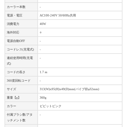
カーラー本数
-
電源・電圧
AC100-240V 50/60Hz共用
消費電力
40W
海外対応
○
電源自動OFF
-
コードレス(充電式)
-
連続使用時間(充電
-
式)
コードの長さ
1.7 m
360度回転コード
-
サイズ
313(W)x95(H)x49(D)mm(パイプ径φ32mm)
重量【g】
360g
カラー
ビビットピンク
付属ブラシ数/アタ
-
ッチメント数