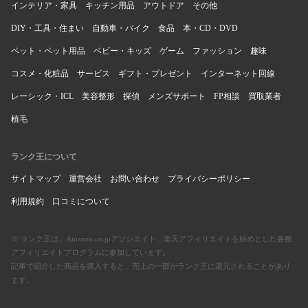
インテリア・家具
キッチン用品
アウトドア
その他
DIY・工具・住まい
自動車・バイク
食品
本・CD・DVD
ペット・ペット用品
ベビー・キッズ
ゲーム
ファッション
趣味
コスメ・化粧品
サービス
ギフト・プレゼント
インターネット回線
レーシック・ICL
美容整形
探偵
メンズサポート
FP相談
買取業者
植毛
ランク王について
サイトマップ
運営会社
お問い合わせ
プライバシーポリシー
利用規約
口コミについて
※ ランク王は、Amazon.co.jpアソシエイト、楽天アフィリエイトを始めとした各種
アフィリエイトプログラムに参加しています。
記事で紹介した商品を購入すると、売上の一部がランク王に還元されることがあり
ます。