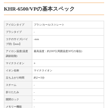
KHR-6500/VPの基本スペック
アイロンタイプ
ブラシ/カール/ストレート
ブラシタイプ
-
コテのサイズ(パイ
-mm
プ径)【mm】
アイロン温度(温度
最高温度：約200℃(周囲温度30℃の場合)
調節段階)
マイナスイオン
○
イオン名称
マイナスイオン
立ち上がり時間
約2〜3分
スチーム
-
折りたたみ
-
開閉ロック
-
メモリー機能
-