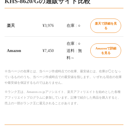
KHS-8620/Gの通販サイト比較
楽天で詳細を見
楽天
¥3,976
在庫 : ○
る
在庫 : ○
Amazonで詳細
Amazon
¥7,450
送料 : 無
を見る
料～
※当ページの在庫とは、当ページ作成時点での在庫、最安値とは、在庫が◯となっ
ているもののうち、当ページ作成時点での最安値を指します。 いずれも現在の在庫
や最安値を保証するものではありません。
※ランク王は、Amazon.co.jpアソシエイト、楽天アフィリエイトを始めとした各種
アフィリエイトプログラムに参加しています。記事で紹介した商品を購入すると、
売上の一部がランク王に還元されることがあります。