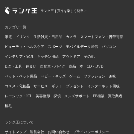
ランク王｜買うを楽しく簡単に
カテゴリ一覧
家電
ドリンク
生活雑貨・日用品
カメラ
スマートフォン・携帯電話
ビューティ・ヘルスケア
スポーツ
モバイルデータ通信
パソコン
インテリア・家具
キッチン用品
アウトドア
その他
DIY・工具・住まい
自動車・バイク
食品
本・CD・DVD
ペット・ペット用品
ベビー・キッズ
ゲーム
ファッション
趣味
コスメ・化粧品
サービス
ギフト・プレゼント
インターネット回線
レーシック・ICL
美容整形
探偵
メンズサポート
FP相談
買取業者
植毛
ランク王について
サイトマップ
運営会社
お問い合わせ
プライバシーポリシー