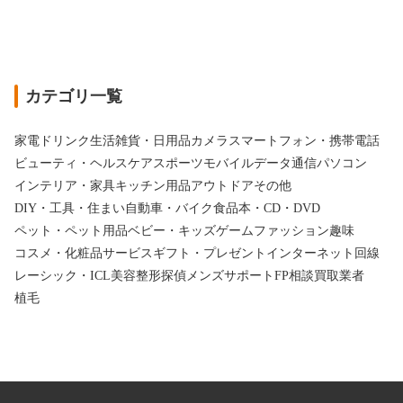
カテゴリ一覧
家電
ドリンク
生活雑貨・日用品
カメラ
スマートフォン・携帯電話
ビューティ・ヘルスケア
スポーツ
モバイルデータ通信
パソコン
インテリア・家具
キッチン用品
アウトドア
その他
DIY・工具・住まい
自動車・バイク
食品
本・CD・DVD
ペット・ペット用品
ベビー・キッズ
ゲーム
ファッション
趣味
コスメ・化粧品
サービス
ギフト・プレゼント
インターネット回線
レーシック・ICL
美容整形
探偵
メンズサポート
FP相談
買取業者
植毛