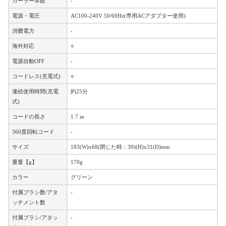
カーラー本数
-
電源・電圧
AC100-240V 50/60Hz(専用ACアダプター使用)
消費電力
-
海外対応
○
電源自動OFF
-
コードレス(充電式)
○
連続使用時間(充電
約25分
式)
コードの長さ
1.7 m
360度回転コード
-
サイズ
183(W)x68(閉じた時：39)(H)x31(D)mm
重量【g】
170g
カラー
グリーン
付属ブラシ数/アタ
-
ッチメント数
付属ブラシ/アタッ
-