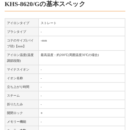
KHS-8620/Gの基本スペック
アイロンタイプ
ストレート
ブラシタイプ
-
コテのサイズ(パイ
-mm
プ径)【mm】
アイロン温度(温度
最高温度：約200℃(周囲温度30℃の場合)
調節段階)
マイナスイオン
-
イオン名称
-
立ち上がり時間
-
スチーム
-
折りたたみ
-
開閉ロック
○
メモリー機能
-