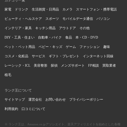
カテゴリ一覧
家電
ドリンク
生活雑貨・日用品
カメラ
スマートフォン・携帯電話
ビューティ・ヘルスケア
スポーツ
モバイルデータ通信
パソコン
インテリア・家具
キッチン用品
アウトドア
その他
DIY・工具・住まい
自動車・バイク
食品
本・CD・DVD
ペット・ペット用品
ベビー・キッズ
ゲーム
ファッション
趣味
コスメ・化粧品
サービス
ギフト・プレゼント
インターネット回線
レーシック・ICL
美容整形
探偵
メンズサポート
FP相談
買取業者
植毛
ランク王について
サイトマップ
運営会社
お問い合わせ
プライバシーポリシー
利用規約
口コミについて
※ ランク王は、Amazon.co.jpアソシエイト、楽天アフィリエイトを始めとした各種