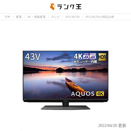
TOP
家電
AV・情報家電
テレビ
4T-C43CN1
4T-C43CN1の商品分析
2022/04/20 更新