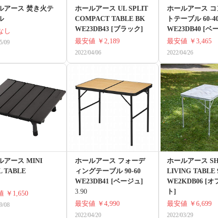
ルアース 焚き火テ
ホールアース UL SPLIT
ホールアース コ
ル
COMPACT TABLE BK
トテーブル 60-4
WE23DB43 [ブラック]
WE23DB40 [ベ
なし
最安値
￥2,189
最安値
￥3,465
5/09
2022/04/06
2022/04/26
アース MINI
ホールアース フォーデ
ホールアース SH
L TABLE
ィングテーブル 90-60
LIVING TABLE 9
WE23DB41 [ベージュ]
WE2KDB06 [
3.90
ト]
値
￥1,650
最安値
￥4,990
最安値
￥6,699
9/08
2022/04/20
2022/03/29