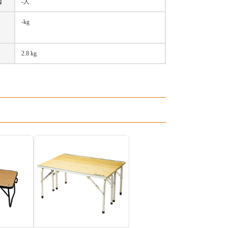
】
-人
-kg
2.8 kg