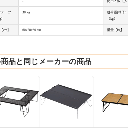
-
使用人数【人
(テーブ
30 kg
耐荷重(椅子)
g】
【kg】
【cm】
60x70x60 cm
重量【kg】
の商品と同じメーカーの商品