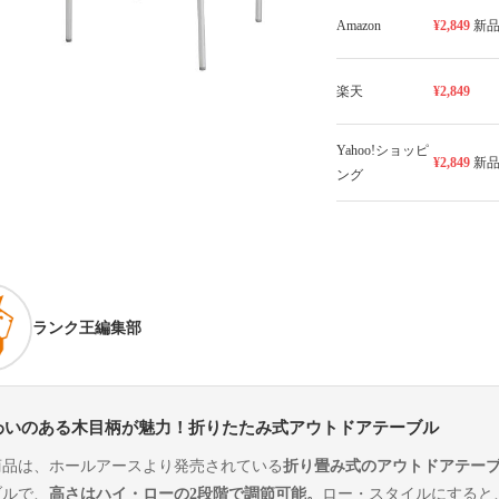
Amazon
¥2,849
新
楽天
¥2,849
Yahoo!ショッピ
¥2,849
新
ング
ランク王編集部
わいのある木目柄が魅力！折りたたみ式アウトドアテーブル
商品は、ホールアースより発売されている
折り畳み式のアウトドアテー
ブルで、
高さはハイ・ローの2段階で調節可能。
ロー・スタイルにすると