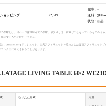
在庫 : ○
o!ショッピング
¥2,849
送料 : 無料
状態 : 新品
ジの在庫とは、当ページ作成時点での在庫、最安値とは、在庫が◯となっているもののうち
を保証するものではありません。
は、Amazon.co.jpアソシエイト、楽天アフィリエイトを始めとした各種アフィリエイ
がランク王に還元されることがあります。
LATAGE LIVING TABLE 60/2 W
式
折りたたみ式
用途