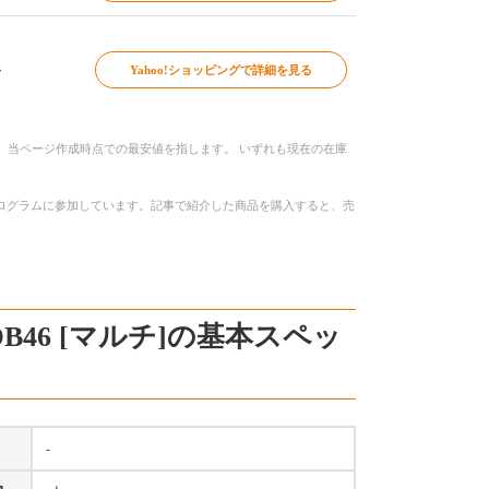
～
Yahoo!ショッピングで詳細を見る
、当ページ作成時点での最安値を指します。 いずれも現在の在庫
トプログラムに参加しています。記事で紹介した商品を購入すると、売
E23DB46 [マルチ]の基本スペッ
-