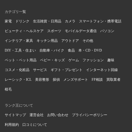
カテゴリ一覧
家電
ドリンク
生活雑貨・日用品
カメラ
スマートフォン・携帯電話
ビューティ・ヘルスケア
スポーツ
モバイルデータ通信
パソコン
インテリア・家具
キッチン用品
アウトドア
その他
DIY・工具・住まい
自動車・バイク
食品
本・CD・DVD
ペット・ペット用品
ベビー・キッズ
ゲーム
ファッション
趣味
コスメ・化粧品
サービス
ギフト・プレゼント
インターネット回線
レーシック・ICL
美容整形
探偵
メンズサポート
FP相談
買取業者
植毛
ランク王について
サイトマップ
運営会社
お問い合わせ
プライバシーポリシー
利用規約
口コミについて