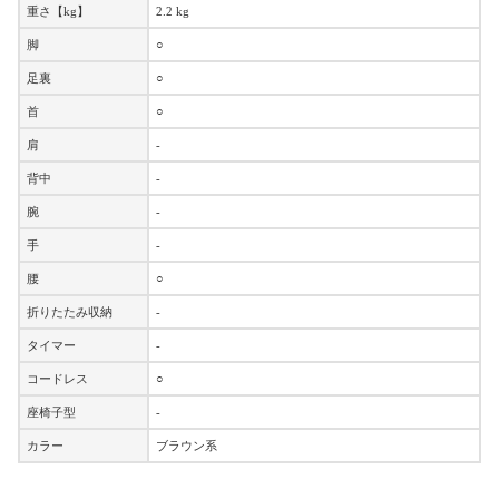
重さ【kg】
2.2 kg
脚
○
足裏
○
首
○
肩
-
背中
-
腕
-
手
-
腰
○
折りたたみ収納
-
タイマー
-
コードレス
○
座椅子型
-
カラー
ブラウン系