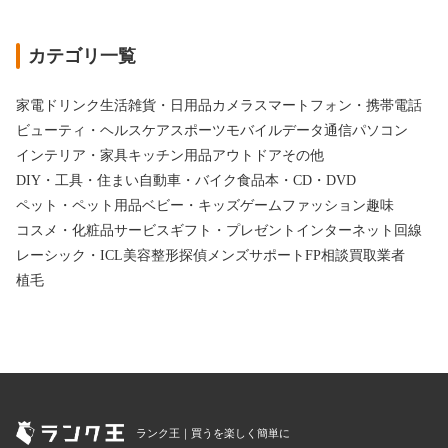
カテゴリ一覧
家電
ドリンク
生活雑貨・日用品
カメラ
スマートフォン・携帯電話
ビューティ・ヘルスケア
スポーツ
モバイルデータ通信
パソコン
インテリア・家具
キッチン用品
アウトドア
その他
DIY・工具・住まい
自動車・バイク
食品
本・CD・DVD
ペット・ペット用品
ベビー・キッズ
ゲーム
ファッション
趣味
コスメ・化粧品
サービス
ギフト・プレゼント
インターネット回線
レーシック・ICL
美容整形
探偵
メンズサポート
FP相談
買取業者
植毛
ランク王｜買うを楽しく簡単に