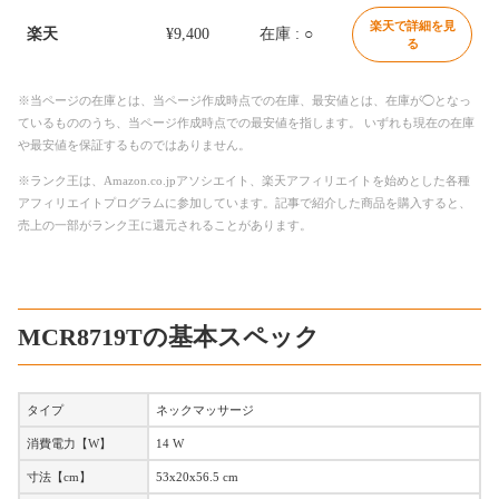
楽天で詳細を見
楽天
¥9,400
在庫 : ○
る
※当ページの在庫とは、当ページ作成時点での在庫、最安値とは、在庫が◯となっ
ているもののうち、当ページ作成時点での最安値を指します。 いずれも現在の在庫
や最安値を保証するものではありません。
※ランク王は、Amazon.co.jpアソシエイト、楽天アフィリエイトを始めとした各種
アフィリエイトプログラムに参加しています。記事で紹介した商品を購入すると、
売上の一部がランク王に還元されることがあります。
MCR8719Tの基本スペック
タイプ
ネックマッサージ
消費電力【W】
14 W
寸法【cm】
53x20x56.5 cm