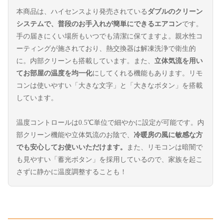
本商品は、ハイセンスより発売されている
ダブルのクリーン
システムで、普段のお手入れが簡単にできるエアコン
です。
手の届きにくい場所もいつでも清潔に保てますよ。親水性コ
ーティングが施されており、熱交換器は解凍洗浄で衛生的
に。内部クリーンも搭載しています。また、
立体気流を用い
てお部屋の温度を均一化
にしてくれる機能もあります。リモ
コンは使いやすい「大きな文字」と「大きなボタン」を搭載
しています。
温度コントロールは0.5℃単位で細やかに設定が可能です。内
部クリーン機能や立体気流のお陰で、
冷暖房の風に敏感な方
でも安心してお使いいただけます。
また、リモコンは暗闇で
も見やすい「蓄光ボタン」を採用しているので、家族を起こ
さずに静かに温度調整することも！