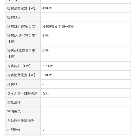
暖房消費電力【W】
430 W
暖房COP
-
冷房対応畳数(目安)
冷房9畳まで (6〜9畳)
冷房(木造和室目安)
6 畳
【畳】
冷房(鉄筋洋室目安)
9 畳
【畳】
冷房能力【kW】
2.2 kW
冷房消費電力【W】
530 W
冷房COP
-
フィルター自動洗浄
なし
空気清浄
-
室内換気
-
自動熱交換器洗浄
-
内部乾燥
○