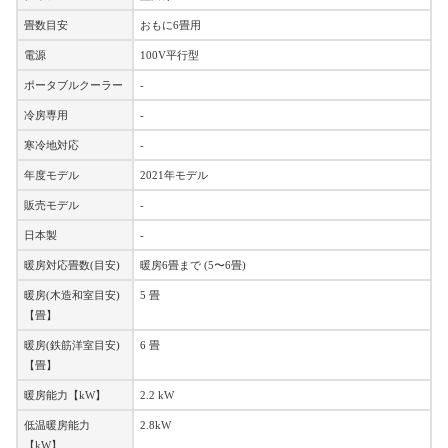
畳数目安
おもに6畳用
電源
100V平行型
ポータブルクーラー
-
冷房専用
-
寒冷地対応
-
年度モデル
2021年モデル
販売モデル
-
日本製
-
暖房対応畳数(目安)
暖房6畳まで (5〜6畳)
暖房(木造和室目安)
5 畳
【畳】
暖房(鉄筋洋室目安)
6 畳
【畳】
暖房能力【kW】
2.2 kW
低温暖房能力
2.8kW
【kW】