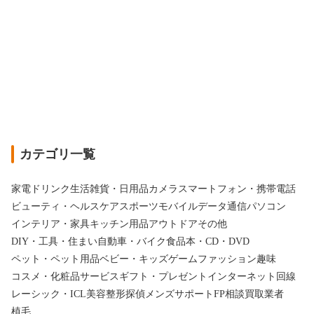
カテゴリ一覧
家電
ドリンク
生活雑貨・日用品
カメラ
スマートフォン・携帯電話
ビューティ・ヘルスケア
スポーツ
モバイルデータ通信
パソコン
インテリア・家具
キッチン用品
アウトドア
その他
DIY・工具・住まい
自動車・バイク
食品
本・CD・DVD
ペット・ペット用品
ベビー・キッズ
ゲーム
ファッション
趣味
コスメ・化粧品
サービス
ギフト・プレゼント
インターネット回線
レーシック・ICL
美容整形
探偵
メンズサポート
FP相談
買取業者
植毛