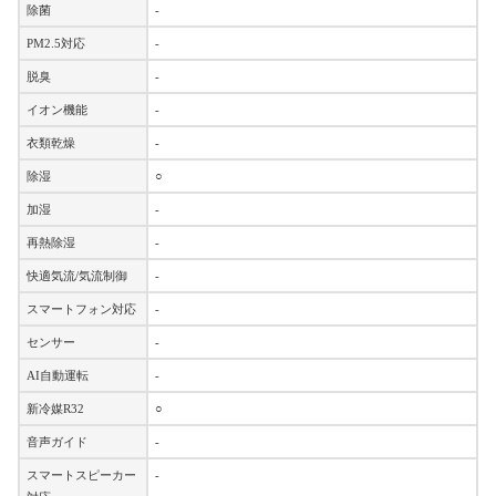
除菌
-
PM2.5対応
-
脱臭
-
イオン機能
-
衣類乾燥
-
除湿
○
加湿
-
再熱除湿
-
快適気流/気流制御
-
スマートフォン対応
-
センサー
-
AI自動運転
-
新冷媒R32
○
音声ガイド
-
スマートスピーカー
-