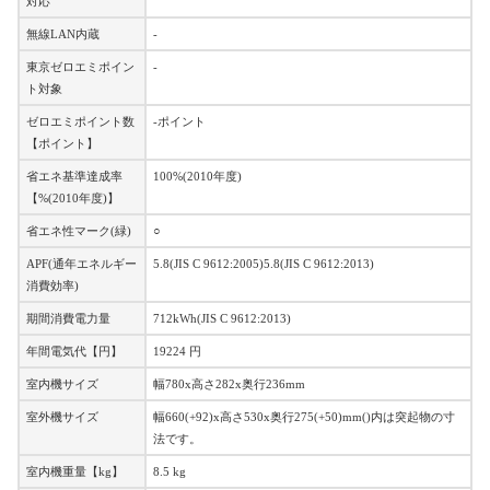
対応
無線LAN内蔵
-
東京ゼロエミポイン
-
ト対象
ゼロエミポイント数
-ポイント
【ポイント】
省エネ基準達成率
100%(2010年度)
【%(2010年度)】
省エネ性マーク(緑)
○
APF(通年エネルギー
5.8(JIS C 9612:2005)5.8(JIS C 9612:2013)
消費効率)
期間消費電力量
712kWh(JIS C 9612:2013)
年間電気代【円】
19224 円
室内機サイズ
幅780x高さ282x奥行236mm
室外機サイズ
幅660(+92)x高さ530x奥行275(+50)mm()内は突起物の寸
法です。
室内機重量【kg】
8.5 kg