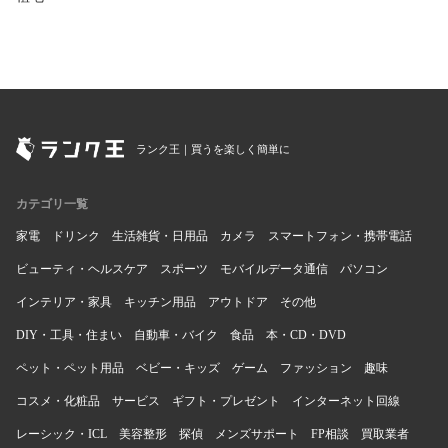
ランク王｜買うを楽しく簡単に
カテゴリ一覧
家電
ドリンク
生活雑貨・日用品
カメラ
スマートフォン・携帯電話
ビューティ・ヘルスケア
スポーツ
モバイルデータ通信
パソコン
インテリア・家具
キッチン用品
アウトドア
その他
DIY・工具・住まい
自動車・バイク
食品
本・CD・DVD
ペット・ペット用品
ベビー・キッズ
ゲーム
ファッション
趣味
コスメ・化粧品
サービス
ギフト・プレゼント
インターネット回線
レーシック・ICL
美容整形
探偵
メンズサポート
FP相談
買取業者