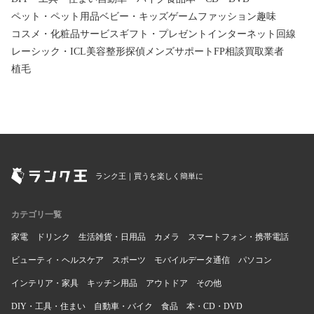
ペット・ペット用品
ベビー・キッズ
ゲーム
ファッション
趣味
コスメ・化粧品
サービス
ギフト・プレゼント
インターネット回線
レーシック・ICL
美容整形
探偵
メンズサポート
FP相談
買取業者
植毛
ランク王｜買うを楽しく簡単に
カテゴリ一覧
家電
ドリンク
生活雑貨・日用品
カメラ
スマートフォン・携帯電話
ビューティ・ヘルスケア
スポーツ
モバイルデータ通信
パソコン
インテリア・家具
キッチン用品
アウトドア
その他
DIY・工具・住まい
自動車・バイク
食品
本・CD・DVD