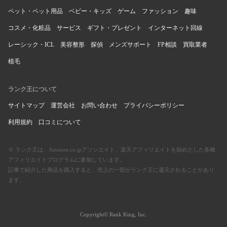
ペット・ペット用品
ベビー・キッズ
ゲーム
ファッション
趣味
コスメ・化粧品
サービス
ギフト・プレゼント
インターネット回線
レーシック・ICL
美容整形
探偵
メンズサポート
FP相談
買取業者
植毛
ランク王について
サイトマップ
運営会社
お問い合わせ
プライバシーポリシー
利用規約
口コミについて
※ ランク王は、Amazon.co.jpアソシエイト、楽天アフィリエイトを始めとした各種
アフィリエイトプログラムに参加しています。
記事で紹介した商品を購入すると、売上の一部がランク王に還元されることがあり
ます。
Copyright© Rank King, Inc.