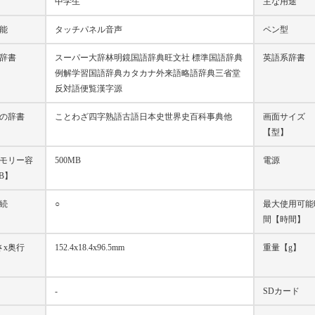
中学生
主な用途
能
タッチパネル音声
ペン型
辞書
スーパー大辞林明鏡国語辞典旺文社 標準国語辞典
英語系辞書
例解学習国語辞典カタカナ外来語略語辞典三省堂
反対語便覧漢字源
の辞書
ことわざ四字熟語古語日本史世界史百科事典他
画面サイズ
【型】
モリー容
500MB
電源
B】
接続
○
最大使用可能
間【時間】
さx奥行
152.4x18.4x96.5mm
重量【g】
】
-
SDカード