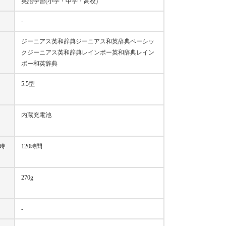
英語学習(小学・中学・高校)
-
ジーニアス英和辞典ジーニアス和英辞典ベーシッ
クジーニアス英和辞典レインボー英和辞典レイン
ボー和英辞典
5.5型
内蔵充電池
時
120時間
270g
-