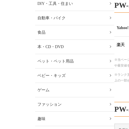
PW
DIY・工具・住まい
自動車・バイク
Yaho
食品
楽天
本・CD・DVD
※当ペー
ペット・ペット用品
や最安値
※ランク王
ベビー・キッズ
上の一部
ゲーム
ファッション
PW
趣味