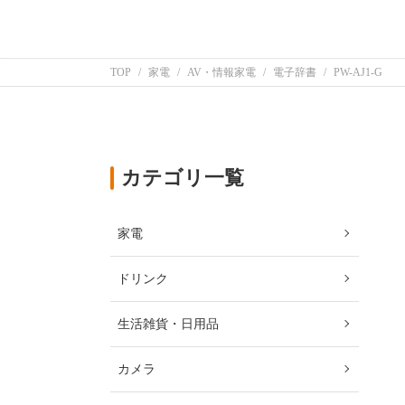
TOP
家電
AV・情報家電
電子辞書
PW-AJ1-G
カテゴリ一覧
家電
ドリンク
生活雑貨・日用品
カメラ