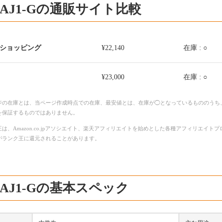
-AJ1-Gの通販サイト比較
o!ショッピング
¥22,140
在庫 : ○
¥23,000
在庫 : ○
ジの在庫とは、当ページ作成時点での在庫、最安値とは、在庫が◯となっているもののうち
を保証するものではありません。
は、Amazon.co.jpアソシエイト、楽天アフィリエイトを始めとした各種アフィリエイ
がランク王に還元されることがあります。
-AJ1-Gの基本スペック