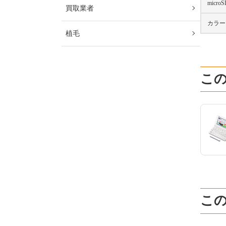
micr
買取業者
カラー
植毛
こ
こ