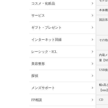
モデル
コスメ・化粧品
本体機
サービス
国語系
ギフト・プレゼント
インターネット回線
その他
レーシック・ICL
内蔵メ
量【M
美容整形
USB
探偵
幅x高
メンズサポート
【mm
CD
FP相談