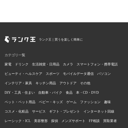
ランク王｜買うを楽しく簡単に
カテゴリ一覧
家電
ドリンク
生活雑貨・日用品
カメラ
スマートフォン・携帯電話
ビューティ・ヘルスケア
スポーツ
モバイルデータ通信
パソコン
インテリア・家具
キッチン用品
アウトドア
その他
DIY・工具・住まい
自動車・バイク
食品
本・CD・DVD
ペット・ペット用品
ベビー・キッズ
ゲーム
ファッション
趣味
コスメ・化粧品
サービス
ギフト・プレゼント
インターネット回線
レーシック・ICL
美容整形
探偵
メンズサポート
FP相談
買取業者