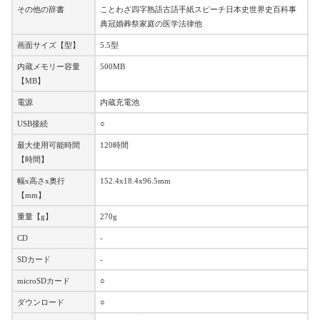
その他の辞書
ことわざ四字熟語古語手紙スピーチ日本史世界史百科事
典冠婚葬祭家庭の医学法律他
画面サイズ【型】
5.5型
内蔵メモリー容量
500MB
【MB】
電源
内蔵充電池
USB接続
○
最大使用可能時間
120時間
【時間】
幅x高さx奥行
152.4x18.4x96.5mm
【mm】
重量【g】
270g
CD
-
SDカード
-
microSDカード
○
ダウンロード
○