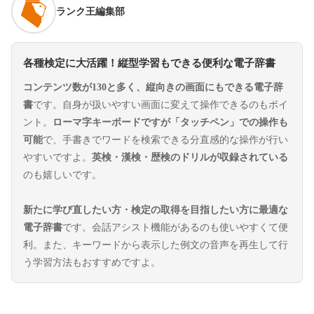
ランク王編集部
各種検定に大活躍！縦型学習もできる便利な電子辞書
コンテンツ数が130と多く、縦向きの画面にもできる電子辞
書
です。自身が扱いやすい画面に変えて操作できるのもポイ
ント。
ローマ字キーボードですが「タッチペン」での操作も
可能
で、手書きでワードを検索できる分直感的な操作が行い
やすいですよ。
英検・漢検・歴検のドリルが収録されている
のも嬉しいです。
新たに学び直したい方・検定の取得を目指したい方に最適な
電子辞書
です。会話アシスト機能があるのも使いやすくて便
利。また、キーワードから表示した例文の音声を再生して行
う学習方法もおすすめですよ。