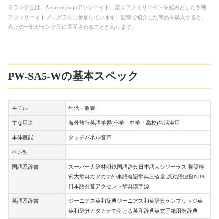
※ランク王は、Amazon.co.jpアソシエイト、楽天アフィリエイトを始めとした各種
アフィリエイトプログラムに参加しています。記事で紹介した商品を購入すると、
売上の一部がランク王に還元されることがあります。
PW-SA5-Wの基本スペック
モデル
生活・教養
主な用途
海外旅行英語学習(小学・中学・高校)生活実用
本体機能
タッチパネル音声
ペン型
-
国語系辞書
スーパー大辞林明鏡国語辞典日本語大シソーラス 類語検
索大辞典カタカナ外来語略語辞典三省堂 反対語便覧NHK
日本語発音アクセント辞典漢字源
英語系辞書
ジーニアス英和辞典ジーニアス和英辞典ケンブリッジ英
英和辞典カタカナで引ける英和辞典英文手紙用例辞典