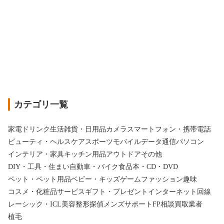
カテゴリ一覧
家電
ドリンク
生活雑貨・日用品
カメラ
スマートフォン・携帯電話
ビューティ・ヘルスケア
スポーツ
モバイルデータ通信
パソコン
インテリア・家具
キッチン用品
アウトドア
その他
DIY・工具・住まい
自動車・バイク
食品
本・CD・DVD
ペット・ペット用品
ベビー・キッズ
ゲーム
ファッション
趣味
コスメ・化粧品
サービス
ギフト・プレゼント
インターネット回線
レーシック・ICL
美容整形
探偵
メンズサポート
FP相談
買取業者
植毛