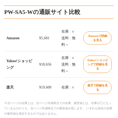
PW-SA5-Wの通販サイト比較
在庫 : ○
Amazonで詳細
Amazon
¥5,681
送料 : 無
を見る
料～
在庫 : ○
Yahoo!ショッピ
Yahoo!ショッピ
¥18,656
送料 : 無
ングで詳細を見
ング
る
料～
楽天で詳細を見
楽天
¥19,600
在庫 : ○
る
※当ページの在庫とは、当ページ作成時点での在庫、最安値とは、在庫が◯となっ
ているもののうち、当ページ作成時点での最安値を指します。 いずれも現在の在庫
や最安値を保証するものではありません。