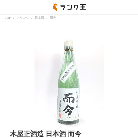
TOP
ドリンク
日本酒
而今
木屋正酒造 日本酒 而今