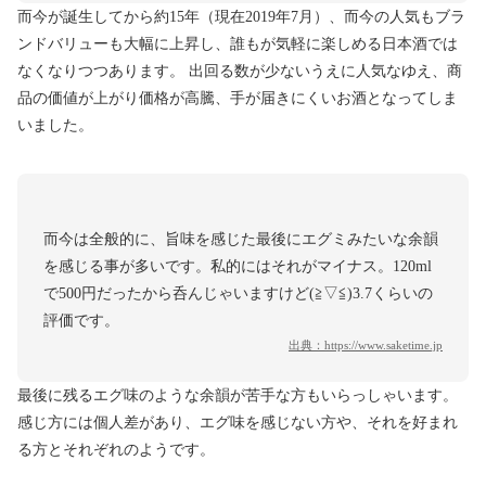
而今が誕生してから約15年（現在2019年7月）、而今の人気もブラ
ンドバリューも大幅に上昇し、誰もが気軽に楽しめる日本酒では
なくなりつつあります。 出回る数が少ないうえに人気なゆえ、商
品の価値が上がり価格が高騰、手が届きにくいお酒となってしま
いました。
而今は全般的に、旨味を感じた最後にエグミみたいな余韻
を感じる事が多いです。私的にはそれがマイナス。120ml
で500円だったから呑んじゃいますけど(≧▽≦)3.7くらいの
評価です。
出典：
https://www.saketime.jp
最後に残るエグ味のような余韻が苦手な方もいらっしゃいます。
感じ方には個人差があり、エグ味を感じない方や、それを好まれ
る方とそれぞれのようです。