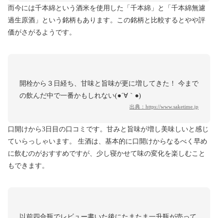
而今には千本綿という酒米を使用した「千本綿」と「千本綿無濾
過生原酒」という銘柄もあります。この銘柄と比較するとやや評
価がさがるようです。
開栓から３日経ち、甘味と旨味が更に増してきた！ 今まで
の飲んだ中で一番かもしれない(●´∀｀●)
出典：
https://www.saketime.jp
口開けから3日目の口コミです。甘みと旨味が増し美味しいと感じ
ていらっしゃいます。 生酒は、基本的に口開けからなるべく早め
に飲むのがおすすめですが、少し寝かせて味の変化を楽しむこと
もできます。
以前四合瓶でレビュー書いた後にたまたま一升瓶が売って