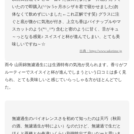
いたので即購入(^^)v 5ヶ月ホシザキ君で寝かせました(勿
体なくて飲めずにいました←これ正解です笑) グラスに注
ぐと底が微かに気泡が付き、上立ち香はパイナップルやマ
スカットのよう(*^_^*) 含むと密のように甘く、舌がキュ
～っとなる感覚♪ スイスイと杯が進んでしまい、とても美
味しいですね～☆
出典：
https://www.saketime.jp
而今 山田錦無濾過生には生酒特有の気泡が見られます。香りがフ
ルーティーでスイスイと杯が進んでしまうという口コミは多く見
られ、とても美味しいと感じていらっしゃる方がほとんどでし
た。
無濾過生のバイオレンスさを初めて知ったのは天巧（秋田
の酒、無濾過生が特によい）なのだけど、無濾過で生だと
ほんと亜種とか色違いくらい別個性出て良いなーと思いま