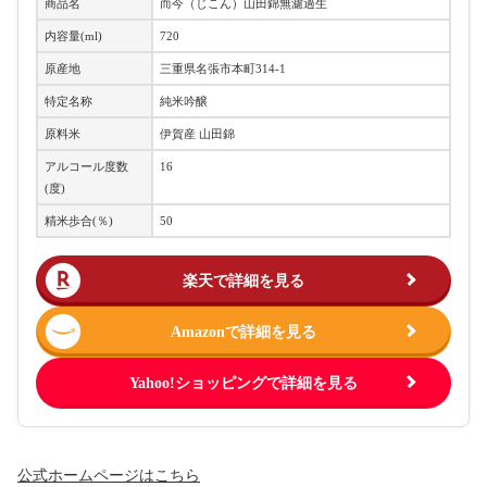
商品名
而今（じこん）山田錦無濾過生
内容量(ml)
720
原産地
三重県名張市本町314-1
特定名称
純米吟醸
原料米
伊賀産 山田錦
アルコール度数
16
(度)
精米歩合(％)
50
楽天で詳細を見る
Amazonで詳細を見る
Yahoo!ショッピングで詳細を見る
公式ホームページはこちら