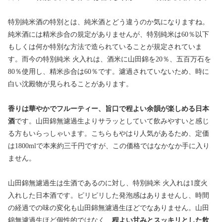
特別純米酒の特別とは、純米酒とどう違うのか気になりますね。
純米酒には精米歩合の規定がありませんが、特別純米は60％以下
もしくは何か特別な方法で造られていることが規定されていま
す。而今の特別純米 火入れは、酒米に山田錦を20％、五百万石を
80％使用し、精米歩合は60％です。濾過されていないため、時に
白い沈殿物が見られることがあります。
香りは華やかでフルーティー、旨口で程よい余韻が楽しめる日本
酒
です。山田錦無濾過生よりサラッとしていて飲みやすいと感じ
る方もいらっしゃいます。こちらもやはり人気があるため、定価
は1800mlで本来約三千円ですが、この価格ではなかなか手に入り
ません。
山田錦無濾過生は生酒であるのに対し、特別純米 火入れは1度火
入れした日本酒です。ピリピリした発泡感はありませんし、時間
の経過での味の変化も山田錦無濾過生ほどでなありません。山田
錦無濾過生ほど個性的ではなく、
程よい甘みとスッキリとした飲