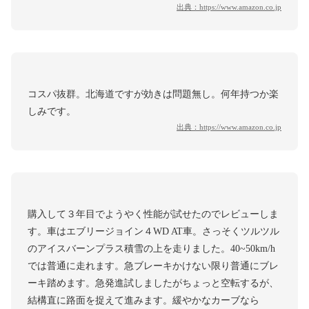
出典：
https://www.amazon.co.jp
コスパ抜群。北海道ですが効きは問題無し。何年持つか楽
しみです。
出典：
https://www.amazon.co.jp
購入して３年目でようやく性能が試せたのでレビューしま
す。車はエブリージョイン４WD AT車。さっそくツルツル
のアイスバーンプラス積雪の上を走りました。40~50km/h
では普通に走れます。急ブレーキかけない限り普通にブレ
ーキ踏めます。急発進試しましたがちょっと空転するが、
結構直に路面を捉えて進みます。緩やかなカーブなら