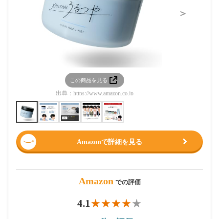
＞
この商品を見る
この
出典：
https://www.amazon.co.jp
出典：
htt
Amazonで詳細を見る
Amazon
での評価
4.1