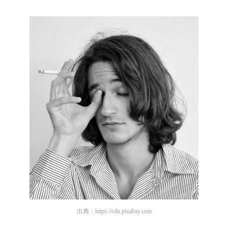
出典：
https://cdn.pixabay.com