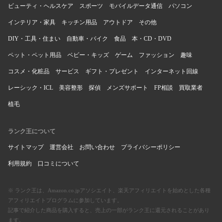
ビューティ・ヘルスケア
スポーツ
モバイルデータ通信
パソコン
インテリア・家具
キッチン用品
アウトドア
その他
DIY・工具・住まい
自動車・バイク
食品
本・CD・DVD
ペット・ペット用品
ベビー・キッズ
ゲーム
ファッション
趣味
コスメ・化粧品
サービス
ギフト・プレゼント
インターネット回線
レーシック・ICL
美容整形
探偵
メンズサポート
FP相談
買取業者
植毛
ランク王について
サイトマップ
運営会社
お問い合わせ
プライバシーポリシー
利用規約
口コミについて
※ ランク王は、Amazon.co.jpアソシエイト、楽天アフィリエイトを始めとした各種
アフィリエイトプログラムに参加しています。
記事で紹介した商品を購入すると、売上の一部がランク王に還元されることがあり
ます。