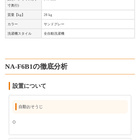
寸奥行)
質量【kg】
28 kg
カラー
サンドグレー
洗濯機スタイル
全自動洗濯機
NA-F6B1の徹底分析
設置について
自動おそうじ
○