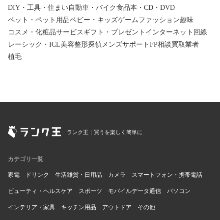
DIY・工具・住まい
自動車・バイク
食品
本・CD・DVD
ペット・ペット用品
ベビー・キッズ
ゲーム
ファッション
趣味
コスメ・化粧品
サービス
ギフト・プレゼント
インターネット回線
レーシック・ICL
美容整形
探偵
メンズサポート
FP相談
買取業者
植毛
ランク王｜買うを楽しく簡単に
カテゴリ一覧
家電
ドリンク
生活雑貨・日用品
カメラ
スマートフォン・携帯電話
ビューティ・ヘルスケア
スポーツ
モバイルデータ通信
パソコン
インテリア・家具
キッチン用品
アウトドア
その他