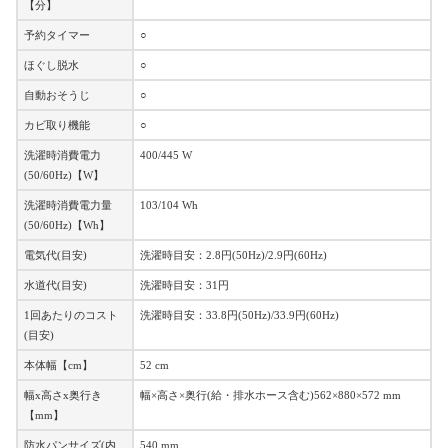
【分】
予約タイマー
○
ほぐし脱水
○
自動おそうじ
○
カビ取り機能
○
洗濯時消費電力
400/445 W
(50/60Hz)【W】
洗濯時消費電力量
103/104 Wh
(50/60Hz)【Wh】
電気代(目安)
洗濯時目安：2.8円(50Hz)/2.9円(60Hz)
水道代(目安)
洗濯時目安：31円
1回あたりのコスト
洗濯時目安：33.8円(50Hz)/33.9円(60Hz)
(目安)
本体幅【cm】
52 cm
幅x高さx奥行き
幅×高さ×奥行(給・排水ホース含む)562×880×572 mm
【mm】
防水パンサイズ(内
540 mm