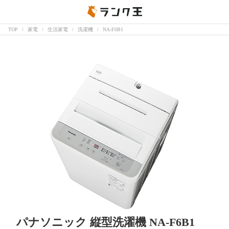
TOP
家電
生活家電
洗濯機
NA-F6B1
パナソニック 縦型洗濯機 NA-F6B1