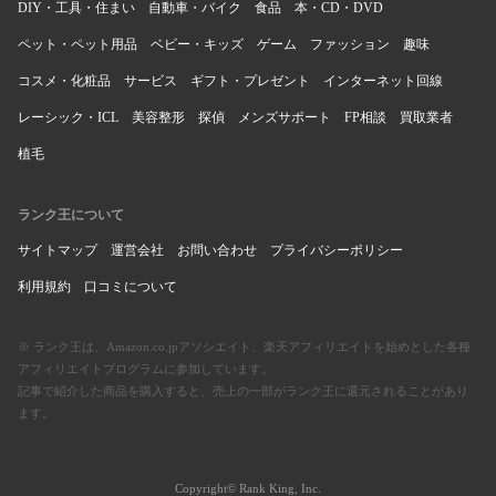
DIY・工具・住まい
自動車・バイク
食品
本・CD・DVD
ペット・ペット用品
ベビー・キッズ
ゲーム
ファッション
趣味
コスメ・化粧品
サービス
ギフト・プレゼント
インターネット回線
レーシック・ICL
美容整形
探偵
メンズサポート
FP相談
買取業者
植毛
ランク王について
サイトマップ
運営会社
お問い合わせ
プライバシーポリシー
利用規約
口コミについて
※ ランク王は、Amazon.co.jpアソシエイト、楽天アフィリエイトを始めとした各種
アフィリエイトプログラムに参加しています。
記事で紹介した商品を購入すると、売上の一部がランク王に還元されることがあり
ます。
Copyright© Rank King, Inc.