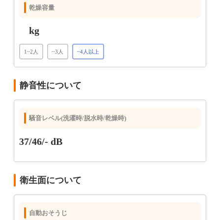
乾燥容量
kg
1~2人
~3人
~4人以上
静音性について
騒音レベル(洗濯時/脱水時/乾燥時)
37/46/- dB
衛生面について
自動おそうじ