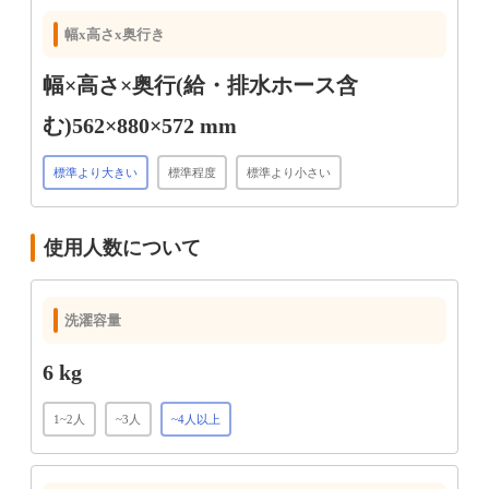
幅x高さx奥行き
幅×高さ×奥行(給・排水ホース含
む)562×880×572 mm
標準より大きい
標準程度
標準より小さい
使用人数について
洗濯容量
6 kg
1~2人
~3人
~4人以上