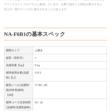
アフィリエイトプログラムに参加しています。記事で紹介した商品を購入すると、
売上の一部がランク王に還元されることがあります。
NA-F6B1の基本スペック
開閉タイプ
上開き
縦型（撹拌式）
○
洗濯容量【kg】
6 kg
標準使用水量(洗濯
116 L
時)【L】
騒音レベル(洗濯時/
37/46/- dB
脱水時/乾燥時)
【dB】
標準コース目安時間
42/- 分
(洗濯時/洗濯乾燥時)