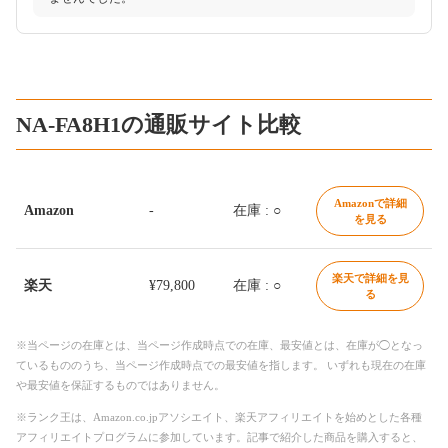
NA-FA8H1の通販サイト比較
Amazonで詳細
Amazon
-
在庫 : ○
を見る
楽天で詳細を見
楽天
¥79,800
在庫 : ○
る
※当ページの在庫とは、当ページ作成時点での在庫、最安値とは、在庫が◯となっ
ているもののうち、当ページ作成時点での最安値を指します。 いずれも現在の在庫
や最安値を保証するものではありません。
※ランク王は、Amazon.co.jpアソシエイト、楽天アフィリエイトを始めとした各種
アフィリエイトプログラムに参加しています。記事で紹介した商品を購入すると、