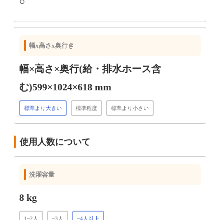
○
幅x高さx奥行き
幅×高さ×奥行(給・排水ホース含
む)599×1024×618 mm
標準より大きい
標準程度
標準より小さい
使用人数について
洗濯容量
8 kg
1~2人
~3人
~4人以上