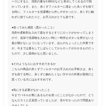
ースにすると、洗剤の量を0.8杯分などと表示してくれるので助
かっています。また、糸くずフィルターに溜まった糸くずを捨て
る時に、フィルターを洗濯槽から外しやすかったり、糸くずに触
れずに捨てられたりと、お手入れがとても楽です。
●使ってみた感想（悪かったこと）
洗剤や柔軟剤を入れて蓋をするとすぐにロックがかかってしまう
ので、追加で洗濯物を入れたい時に一時停止ボタンを押さないと
蓋が開かないようになっています。ほんのちょっとした作業です
が、今までは蓋をしてしばらくしてからロックがかかるものだっ
たので、少し面倒かなと思いました。
●どのような人におすすめできるか
こちらの商品の糸くずフィルターのお手入れのお手軽さは、糸く
ずを捨てる時に、糸くずに触れたくない方やその作業が面倒だと
思っている方にはおすすめです。
●気にする必要がなかったこと
今までパネルが奥にあるものを使ったことがなかったので、どう
なんだろうと正直思っていましたが、見やすかったので問題あり
ませんでした。