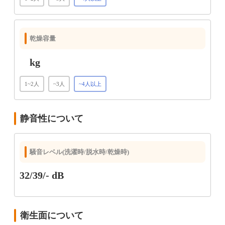
乾燥容量
kg
1~2人
~3人
~4人以上
静音性について
騒音レベル(洗濯時/脱水時/乾燥時)
32/39/- dB
衛生面について