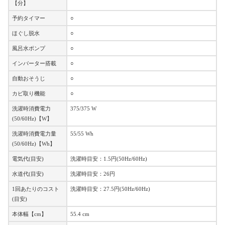
【分】
予約タイマー
○
ほぐし脱水
○
風呂水ポンプ
○
インバーター搭載
○
自動おそうじ
○
カビ取り機能
○
洗濯時消費電力
375/375 W
(50/60Hz)【W】
洗濯時消費電力量
55/55 Wh
(50/60Hz)【Wh】
電気代(目安)
洗濯時目安：1.5円(50Hz/60Hz)
水道代(目安)
洗濯時目安：26円
1回あたりのコスト
洗濯時目安：27.5円(50Hz/60Hz)
(目安)
本体幅【cm】
55.4 cm