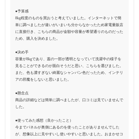
●予算感
8kg程度のものを買おうと考えていました。インターネットで簡
単に調べましたが違いがいまいち分からなかったため家電量販店
に直接行き、こちらの商品が金額や容量が希望通りのものだった
ため、購入を決めました。
●決め手
容量が8kgであり、蓋の一部が透明となっていて洗濯中の様子を
見ることができるのが面白そうだと思い、こちらを選びました。
また、色も濃すぎない綺麗なシャンパン色だったため、インテリ
アの邪魔をしないと思いました。
●懸念点
商品の詳細などは簡単に調べましたが、口コミは見ていませんで
した。
●使ってみた感想（良かったこと）
今までパネルが奥側にあるのを使ったことがありませんでした
が、想像以上に見やすいし使いやすいと思いました。おまかせコ