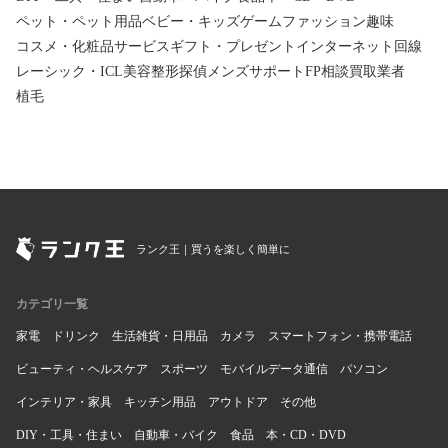
ペット・ペット用品
ベビー・キッズ
ゲーム
ファッション
趣味
コスメ・化粧品
サービス
ギフト・プレゼント
インターネット回線
レーシック・ICL
美容整形
探偵
メンズサポート
FP相談
買取業者
植毛
ランク王｜買うを楽しく簡単に
カテゴリ一覧
家電
ドリンク
生活雑貨・日用品
カメラ
スマートフォン・携帯電話
ビューティ・ヘルスケア
スポーツ
モバイルデータ通信
パソコン
インテリア・家具
キッチン用品
アウトドア
その他
DIY・工具・住まい
自動車・バイク
食品
本・CD・DVD