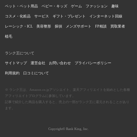
ペット・ペット用品
ベビー・キッズ
ゲーム
ファッション
趣味
コスメ・化粧品
サービス
ギフト・プレゼント
インターネット回線
レーシック・ICL
美容整形
探偵
メンズサポート
FP相談
買取業者
植毛
ランク王について
サイトマップ
運営会社
お問い合わせ
プライバシーポリシー
利用規約
口コミについて
※ ランク王は、Amazon.co.jpアソシエイト、楽天アフィリエイトを始めとした各種
アフィリエイトプログラムに参加しています。
記事で紹介した商品を購入すると、売上の一部がランク王に還元されることがあり
ます。
Copyright© Rank King, Inc.