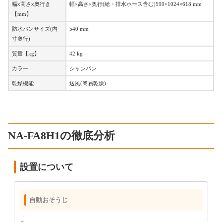
幅x高さx奥行き
幅×高さ×奥行(給・排水ホース含む)599×1024×618 mm
【mm】
防水パンサイズ(内
540 mm
寸奥行)
質量【kg】
42 kg
カラー
シャンパン
乾燥機能
送風(簡易乾燥)
NA-FA8H1の徹底分析
設置について
自動おそうじ