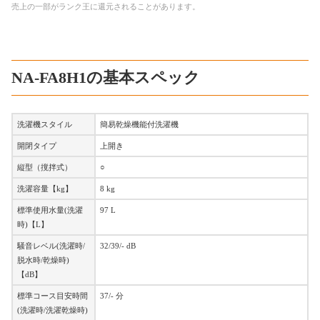
売上の一部がランク王に還元されることがあります。
NA-FA8H1の基本スペック
洗濯機スタイル
簡易乾燥機能付洗濯機
開閉タイプ
上開き
縦型（撹拌式）
○
洗濯容量【kg】
8 kg
標準使用水量(洗濯
97 L
時)【L】
騒音レベル(洗濯時/
32/39/- dB
脱水時/乾燥時)
【dB】
標準コース目安時間
37/- 分
(洗濯時/洗濯乾燥時)